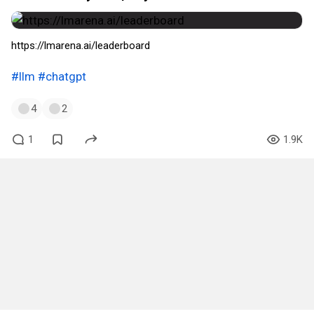
https://lmarena.ai/leaderboard
#llm
#chatgpt
4
2
1
1.9K