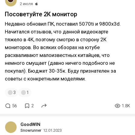
2 июля
Посоветуйте 2К монитор
Недавно обновил ПК, поставил 5070ti и 9800x3d.
Начитался отзывов, что данной видеокарте
тяжело в 4К, поэтому смотрю в сторону 2К
мониторов. Во всяких обзорах на ютубе
расхваливают малоизвестных китайцев, что
немного смущает (давно ничего подобного не
покупал). Бюджет 30-35к. Буду признателен за
советы с конкретными моделями.
3
1
56
2
1.8K
GoodWIN
Snowrunner
12.01.2023