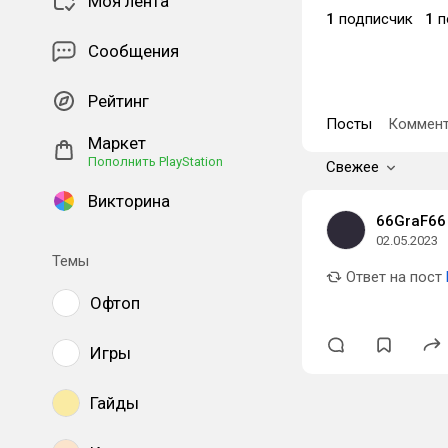
Моя лента
1
подписчик
1
п
Сообщения
Рейтинг
Посты
Коммент
Маркет
Пополнить PlayStation
Свежее
Викторина
66GraF66
02.05.2023
Темы
Ответ на пост
Офтоп
Игры
Гайды