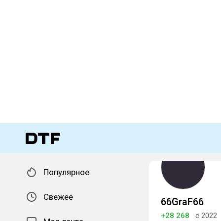
Популярное
Свежее
66GraF66
+28 268
с 2022