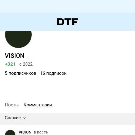
VISION
+321
с 2022
5
подписчиков
16
подписок
Посты
Комментарии
Свежее
VISION
в посте