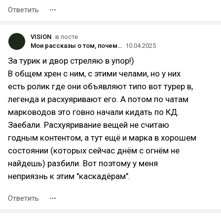
Ответить
VISION
в посте
Мои рассказы о том, почему я опоздал
10.04.2025
За турик и двор стреляю в упор!)
В общем хрен с ним, с этими челами, но у них
есть ролик где они объявляют типо вот турер в,
легенда и расхуяривают его. А потом по чатам
марководов это говно начали кидать по КД.
Заебали. Расхуяривание вещей не считаю
годным контентом, а тут ещё и марка в хорошем
состоянии (которых сейчас днём с огнём не
найдешь) разбили. Вот поэтому у меня
неприязнь к этим "каскадёрам".
Ответить