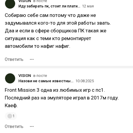
VISION
в посте
Иду забирать пк, стоит ли платить за сборку и установку винды?
12 мая
Собираю себе сам потому что даже не
задумывался кого-то для этой работы звать.
Даа и если в сфере сборщиков ПК такая же
ситуация как с теми кто ремонтирует
автомобили то нафиг нафиг.
Ответить
VISION
в посте
Назови не самые известные игры из детства, которые помнишь
10.08.2025
Front Mission 3 одна из любимых игр с пс1.
Последний раз на эмуляторе играл в 2017м году.
Каеф.
1
Ответить