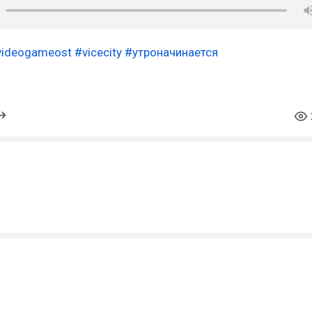
videogameost
#vicecity
#утроначинается