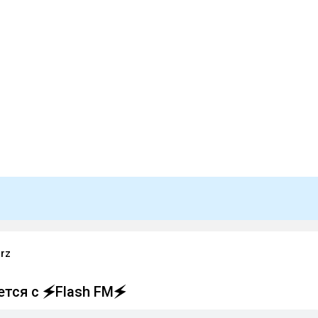
rz
тся с 🗲Flash FM🗲