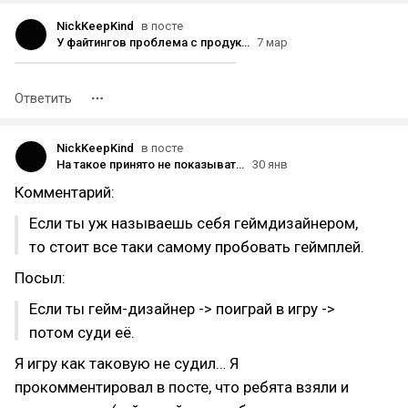
NickKeepKind
в посте
У файтингов проблема с продукт-дизайном (перевод)
7 мар
Ответить
NickKeepKind
в посте
На такое принято не показывать пальцем…
30 янв
Комментарий:
Если ты уж называешь себя геймдизайнером,
то стоит все таки самому пробовать геймплей.
Посыл:
Если ты гейм-дизайнер -> поиграй в игру ->
потом суди её.
Я игру как таковую не судил… Я
прокомментировал в посте, что ребята взяли и