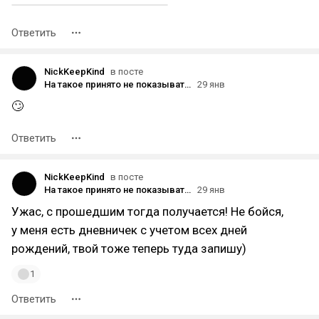
Ответить
NickKeepKind
в посте
На такое принято не показывать пальцем…
29 янв
🙄
Ответить
NickKeepKind
в посте
На такое принято не показывать пальцем…
29 янв
Ужас, с прошедшим тогда получается! Не бойся,
у меня есть дневничек с учетом всех дней
рождений, твой тоже теперь туда запишу)
1
Ответить