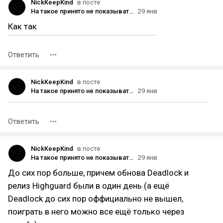
NickKeepKind
в посте
На такое принято не показывать пальцем…
29 янв
Как так
Ответить
NickKeepKind
в посте
На такое принято не показывать пальцем…
29 янв
Ответить
NickKeepKind
в посте
На такое принято не показывать пальцем…
29 янв
До сих пор больше, причем обнова Deadlock и
релиз Highguard были в один день (а ещё
Deadlock до сих пор оффициально не вышел,
поиграть в него можно все ещё только через