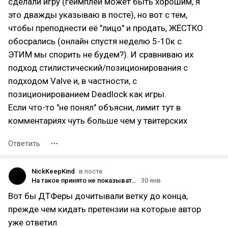
сделали игру (геймплей может быть хорошим, я
это дважды указываю в посте), но вот с тем,
чтобы преподнести её "лицо" и продать, ЖЁСТКО
обосрались (онлайн спустя неделю 5-10к с
ЭТИМ мы спорить не будем?). И сравниваю их
подход стилистический/позиционирования с
подходом Valve и, в частности, с
позиционированием Deadlock как игры.
Если что-то "не понял" объясни, лимит тут в
комментариях чуть больше чем у твитерских
Ответить
NickKeepKind
в посте
На такое принято не показывать пальцем…
30 янв
Вот бы ДТФеры дочитывали ветку до конца,
прежде чем кидать претензии на которые автор
уже ответил