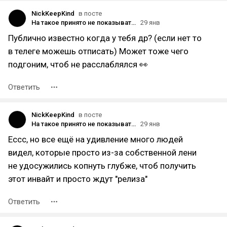
NickKeepKind
в посте
На такое принято не показывать пальцем…
29 янв
Публично известно когда у тебя др? (если нет то
в телеге можешь отписать) Может тоже чего
подгоним, чтоб не расслаблялся 👀
Ответить
NickKeepKind
в посте
На такое принято не показывать пальцем…
29 янв
Ессс, но все ещё на удивление много людей
видел, которые просто из-за собственной лени
не удосужились копнуть глубже, чтоб получить
этот инвайт и просто ждут "релиза"
Ответить