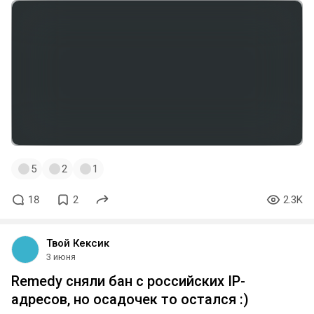
5
2
1
18
2
2.3K
Твой Кексик
3 июня
Remedy сняли бан с российских IP-
адресов, но осадочек то остался :)