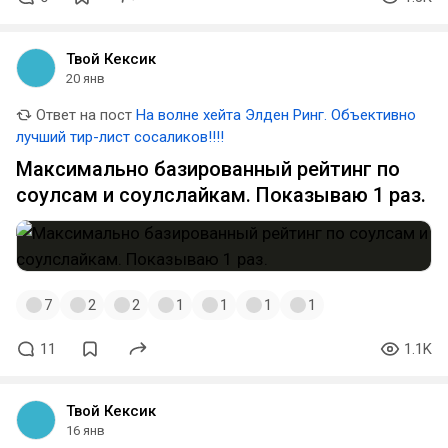
Твой Кексик
20 янв
Ответ на пост
На волне хейта Элден Ринг. Объективно
лучший тир-лист сосаликов!!!!
Максимально базированный рейтинг по
соулсам и соулслайкам. Показываю 1 раз.
7
2
2
1
1
1
1
11
1.1K
Твой Кексик
16 янв