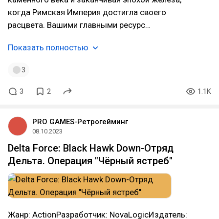
когда Римская Империя достигла своего
расцвета. Вашими главными ресурс…
Показать полностью
3
3
2
1.1K
PRO GAMES-Ретрогейминг
08.10.2023
Delta Force: Black Hawk Down-Отряд
Дельта. Операция "Чёрный ястреб"
Жанр: ActionРазработчик: NovaLogicИздатель: