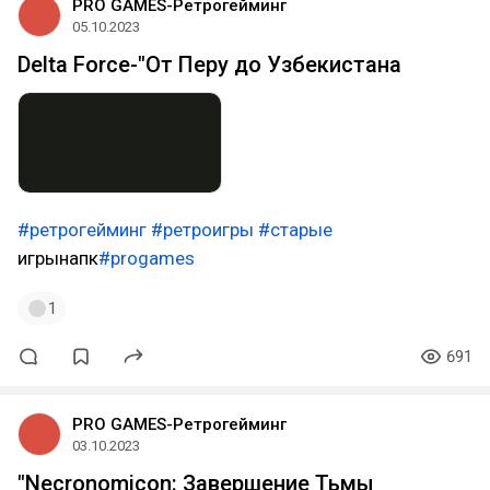
PRO GAMES-Ретрогейминг
05.10.2023
Delta Force-"От Перу до Узбекистана
#ретрогейминг
#ретроигры
#старые
игрынапк
#progames
1
691
PRO GAMES-Ретрогейминг
03.10.2023
"Necronomicon: Завершение Тьмы