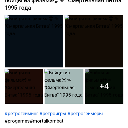
Бойцы из фильма😎👊 ''Смертельная Битва''
1995 года
+4
#ретрогейминг
#ретроигры
#ретрогеймеры
#progames#mortalkombat