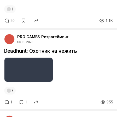
1
20
1.1K
PRO GAMES-Ретрогейминг
05.10.2023
Deadhunt: Охотник на нежить
3
1
1
955