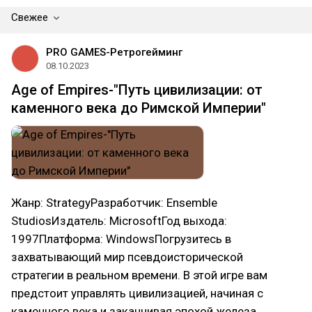
Свежее
PRO GAMES-Ретрогейминг
08.10.2023
Age of Empires-"Путь цивилизации: от
каменного века до Римской Империи"
Жанр: StrategyРазработчик: Ensemble
StudiosИздатель: MicrosoftГод выхода:
1997Платформа: WindowsПогрузитесь в
захватывающий мир псевдоисторической
стратегии в реальном времени. В этой игре вам
предстоит управлять цивилизацией, начиная с
каменного века и заканчивая эпохой железа,