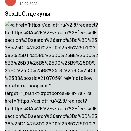
12.09.2023
Ээх😵‍💫Олдскулы