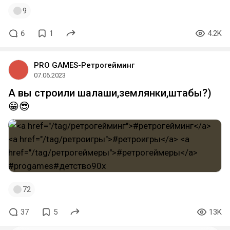
9
6
1
4.2K
PRO GAMES-Ретрогейминг
07.06.2023
А вы строили шалаши,землянки,штабы?)
😁😎
72
37
5
13K