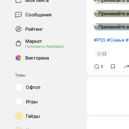
Моя лента
Сообщения
Рейтинг
#PS5
#Семья
#
Маркет
Пополнить PlayStation
22
Викторина
8
Темы
Офтоп
Игры
Гайды