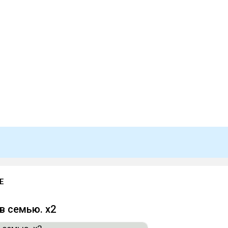
E
в семью. x2