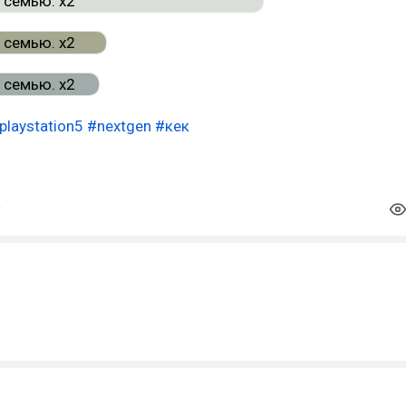
playstation5
#nextgen
#кек