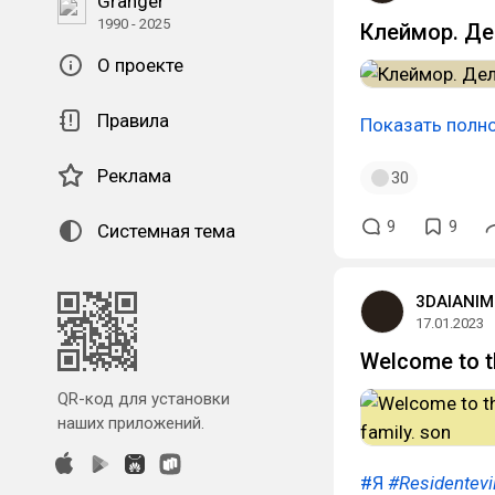
Granger
1990 - 2025
Клеймор. Д
О проекте
Правила
Показать полн
Реклама
30
9
9
Системная тема
3DAIANIM
17.01.2023
Welcome to t
QR-код для установки
наших приложений.
#Я
#Residentevi