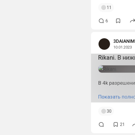
11
6
3DAIANIM
10.01.2023
Rikani. В ни
В 4k разрешени
Показать полн
30
21