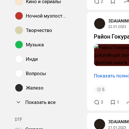
Кино и сериалы
2
Ночной музпостинг
3DAIANIM
22.01.2023
Творчество
Район Гокур
Музыка
Инди
Вопросы
Показать полн
Железо
5
Показать все
3
1
DTF
3DAIANIM
21.01.2023