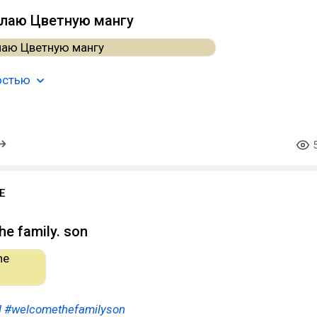
елаю Цветную мангу
остью
E
he family. son
l
#welcomethefamilyson