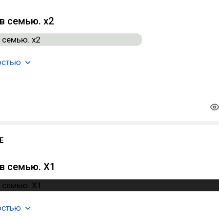
в семью. x2
остью
E
в семью. X1
остью