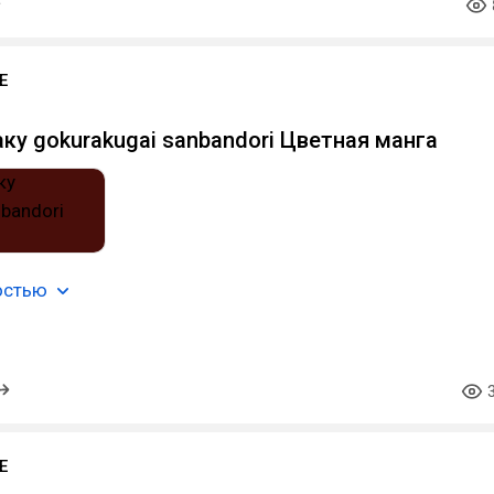
E
аку gokurakugai sanbandori Цветная манга
остью
E