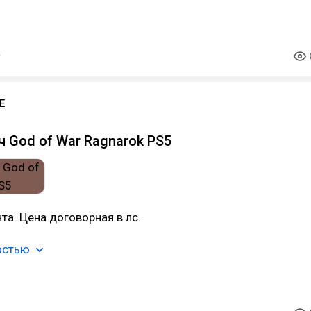
E
 God of War Ragnarok PS5
та. Цена договорная в лс.
остью