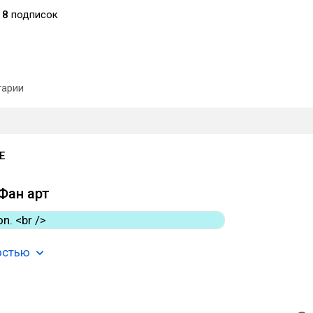
8
подписок
арии
E
Фан арт
остью