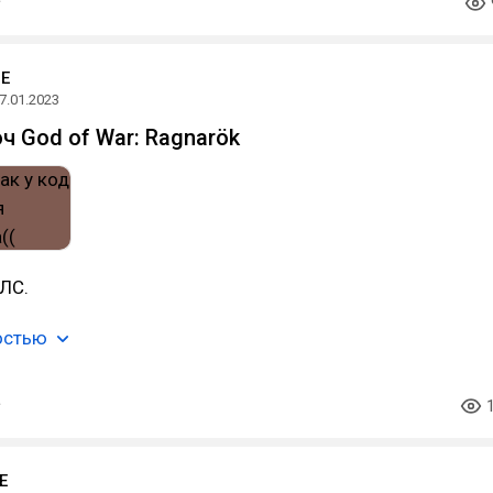
ME
7.01.2023
ч God of War: Ragnarök
 ЛС.
остью
E