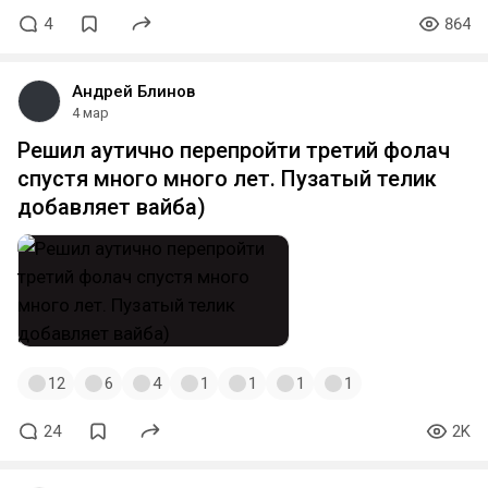
4
864
Андрей Блинов
4 мар
Решил аутично перепройти третий фолач
спустя много много лет. Пузатый телик
добавляет вайба)
12
6
4
1
1
1
1
24
2K