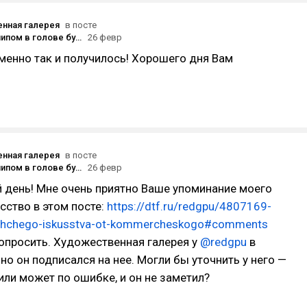
нная галерея
в посте
Человек с чипом в голове будет в разы умнее и способнее других. Будете чипироваться?
26 февр
именно так и получилось! Хорошего дня Вам
нная галерея
в посте
Человек с чипом в голове будет в разы умнее и способнее других. Будете чипироваться?
26 февр
 день! Мне очень приятно Ваше упоминание моего
усство в этом посте:
https://dtf.ru/redgpu/4807169-
yashchego-iskusstva-ot-kommercheskogo#comments
попросить. Художественная галерея у
@redgpu
в
 но он подписался на нее. Могли бы уточнить у него —
или может по ошибке, и он не заметил?