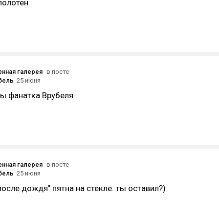
полотен
нная галерея
в посте
бель
25 июня
 ты фанатка Врубеля
нная галерея
в посте
бель
25 июня
после дождя" пятна на стекле. ты оставил?)