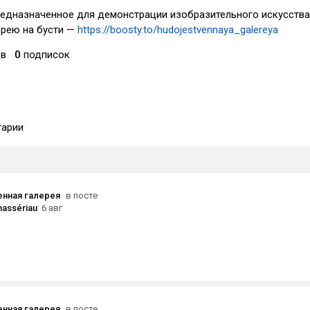
редназначенное для демонстрации изобразительного искусства
рею на бусти —
https://boosty.to/hudojestvennaya_galereya
ов
0
подписок
арии
нная галерея
в посте
assériau
6 авг
нная галерея
в посте