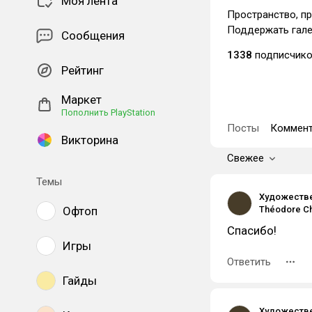
Моя лента
Пространство, п
Поддержать гале
Сообщения
1338
подписчик
Рейтинг
Маркет
Пополнить PlayStation
Посты
Коммент
Викторина
Свежее
Темы
Художестве
Офтоп
Théodore Ch
Спасибо!
Игры
Ответить
Гайды
Художестве