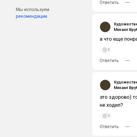
Ответить
Мы используем
рекомендации.
Художестве
Михаил Вру
а что еще понр
1
Ответить
Художестве
Михаил Вру
это здорово) 
не ходил?
1
Ответить