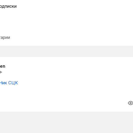
одписки
арии
gen
Ник СЦК