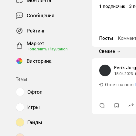
Моя лента
1
подписчик
3
п
Сообщения
Рейтинг
Посты
Коммент
Маркет
Пополнить PlayStation
Свежее
Викторина
Ferik Jur
18.04.2023
Темы
Ответ на пост
Офтоп
Игры
Гайды