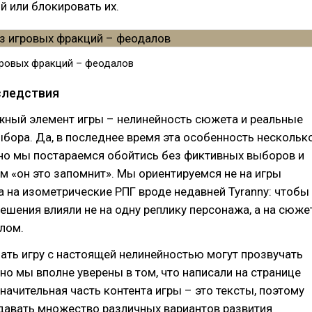
 или блокировать их.
игровых фракций – феодалов
следствия
ный элемент игры – нелинейность сюжета и реальные
бора. Да, в последнее время эта особенность нескольк
 но мы постараемся обойтись без фиктивных выборов и
 «он это запомнит». Мы ориентируемся не на игры
, а на изометрические РПГ вроде недавней Tyranny: чтобы
шения влияли не на одну реплику персонажа, а на сюже
елом.
ть игру с настоящей нелинейностью могут прозвучать
но мы вполне уверены в том, что написали на странице
Значительная часть контента игры – это тексты, поэтому
авать множество различных вариантов развития