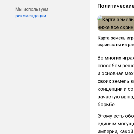
Политические
Мы используем
рекомендации.
​Карта земель и
скриншоты из ра
Во многих игра
способом решен
и основная ме
своих земель з
концепции и со
зачастую выпад
борьбе.
Этому есть обо
единым могуще
империи, какой