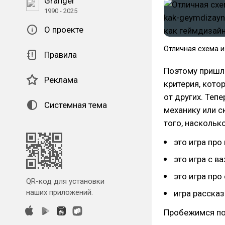
Granger
1990 - 2025
О проекте
​Отличная схема и
Правила
Поэтому пришл
Реклама
критерия, кото
от других. Теп
Системная тема
механику или 
того, наскольк
это игра про
это игра с 
это игра про
QR-код для установки
наших приложений.
игра расска
Пробежимся по