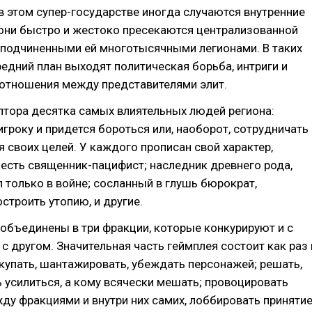
в этом супер-государстве иногда случаются внутренние
 они быстро и жестоко пресекаются централизованной
 подчиненными ей многотысячными легионами. В таких
редний план выходят политическая борьба, интриги и
отношения между представителями элит.
лтора десятка самых влиятельных людей региона:
игроку и придется бороться или, наоборот, сотрудничать
 своих целей. У каждого прописан свой характер,
 есть священник-пацифист; наследник древнего рода,
только в войне; сосланный в глушь бюрократ,
троить утопию, и другие.
объединены в три фракции, которые конкурируют и с
 с другом. Значительная часть геймплея состоит как раз 
купать, шантажировать, убеждать персонажей; решать,
 усилиться, а кому всячески мешать; провоцировать
у фракциями и внутри них самих, лоббировать приняти