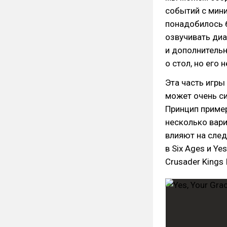
событий с мини
понадобилось 
озвучивать диа
и дополнительн
о стол, но его 
Эта часть игры
может очень си
Принцип пример
несколько вар
влияют на след
в Six Ages и Ye
Crusader Kings I