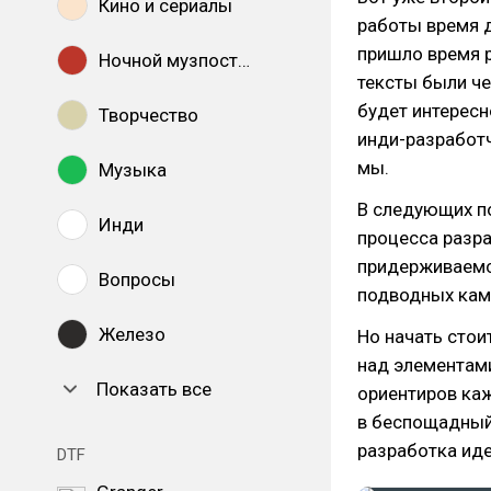
Кино и сериалы
работы время 
пришло время р
Ночной музпостинг
тексты были ч
будет интересн
Творчество
инди-разработ
мы.
Музыка
В следующих п
Инди
процесса разра
придерживаемся
Вопросы
подводных камн
Железо
Но начать стои
над элементами
Показать все
ориентиров ка
в беспощадный 
разработка иде
DTF