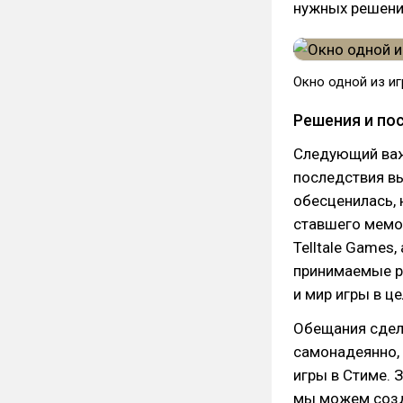
нужных решений
​Окно одной из 
Решения и по
Следующий важ
последствия вы
обесценилась,
ставшего мемом
Telltale Games
принимаемые ре
и мир игры в ц
Обещания сдела
самонадеянно, 
игры в Стиме. 
мы можем созд