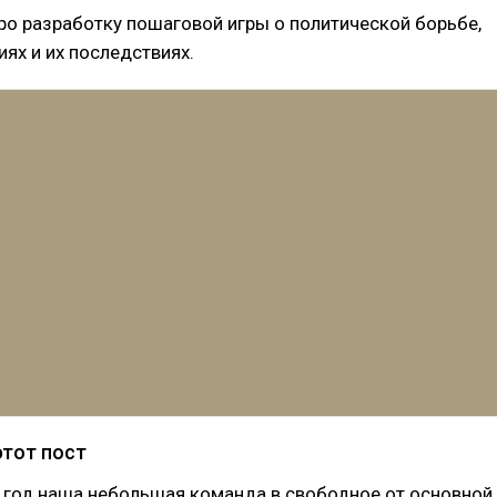
ро разработку пошаговой игры о политической борьбе,
ях и их последствиях.
этот пост
 год наша небольшая команда в свободное от основной