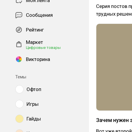
Моя лента
Серия постов п
трудных решени
Сообщения
Рейтинг
Маркет
Цифровые товары
Викторина
Темы
Офтоп
Игры
Гайды
Зачем нужен 
Вот уже второй