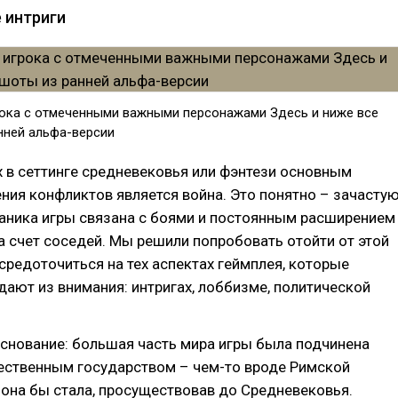
 интриги
грока с отмеченными важными персонажами Здесь и ниже все
нней альфа-версии
х в сеттинге средневековья или фэнтези основным
ия конфликтов является война. Это понятно – зачасту
ханика игры связана с боями и постоянным расширением
а счет соседей. Мы решили попробовать отойти от этой
средоточиться на тех аспектах геймплея, которые
ают из внимания: интригах, лоббизме, политической
снование: большая часть мира игры была подчинена
ственным государством – чем-то вроде Римской
 она бы стала, просуществовав до Средневековья.