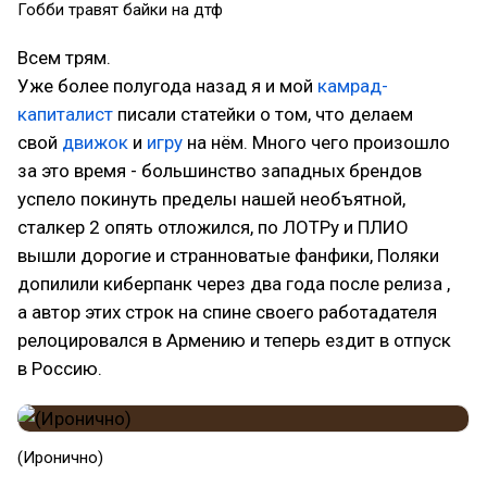
Гобби травят байки на дтф
Всем трям.
Уже более полугода назад я и мой
камрад-
капиталист
писали статейки о том, что делаем
свой
движок
и
игру
на нём. Много чего произошло
за это время - большинство западных брендов
успело покинуть пределы нашей необъятной,
сталкер 2 опять отложился, по ЛОТРу и ПЛИО
вышли дорогие и странноватые фанфики, Поляки
допилили киберпанк через два года после релиза ,
а автор этих строк на спине своего работадателя
релоцировался в Армению и теперь ездит в отпуск
в Россию.
(Иронично)