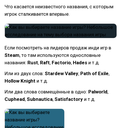
Что касается неизвестного названия, с которым
игрок сталкивается впервые.
Если посмотреть на лидеров продаж инди игр в
Steam
, то там используются однословные
названия:
Rust
,
Raft
,
Factorio
,
Hades
и т.д.
Или из двух слов:
Stardew Valley
,
Path of Exile
,
Hollow Knight
и т.д.
Или два слова совмещённые в одно:
Palworld
,
Cuphead
,
Subnautica
,
Satisfactory
и т.д.