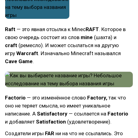
Raft
— это явная отсылка к Minec
RAFT
. Которое в
свою очередь состоит из слов
mine
(шахта) и
craft
(ремесло). И может ссылаться на другую
игру
Warcraft
. Изначально Minecraft назывался
Cave Game
.
Factorio
— это изменённое слово
Factory,
так что
оно не теряет смысла, но имеет уникальное
написание. А
Satisfactory
— ссылается на
Factorio
и добавляет
Satisfaction
(удовлетворение).
Создатели игры
FAR
ни на что не ссылались. Это