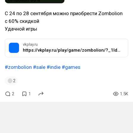
С 24 по 28 сентября можно приобрести Zombolion
с 60% скидкой
Удачной игры
vkplay.ru
https://vkplay.ru/play/game/zombolion/?_1ld=3479230_2078718&amp;_1lp=1&amp;mt_link_id=hi7189&amp;mt_sub1=autumnlsale24&amp;mt_sub2=internal&amp;mt_sub3=sliderweb
#zombolion
#sale
#indie
#games
2
2
1
1.5K