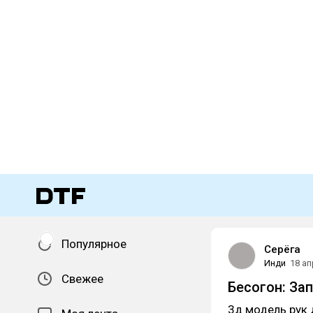
Популярное
Серёга
Инди
18 ап
Свежее
Бесогон: За
3д модель рук 