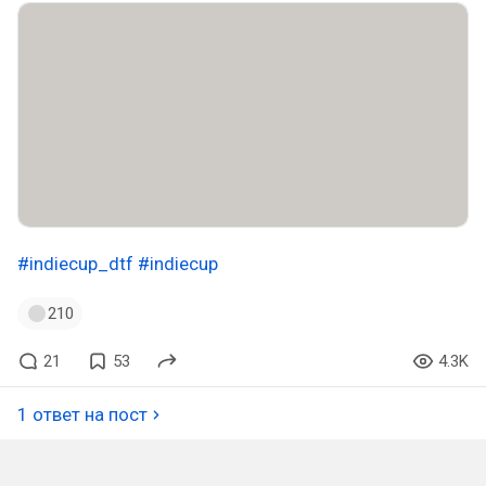
#indiecup_dtf
#indiecup
210
21
53
4.3K
1 ответ на пост