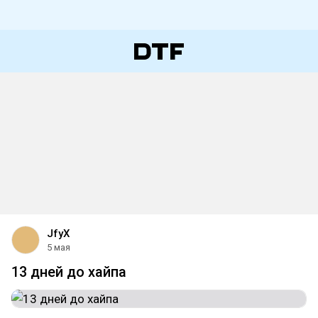
JfyX
5 мая
13 дней до хайпа