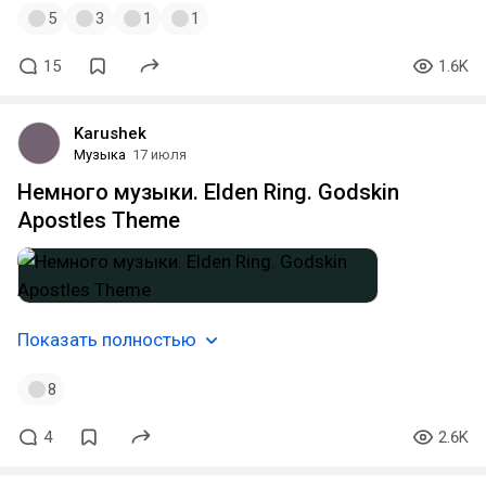
5
3
1
1
15
1.6K
Karushek
Музыка
17 июля
Немного музыки. Elden Ring. Godskin
Apostles Theme
Показать полностью
8
4
2.6K