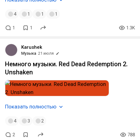
4
1
1
1
1
1
1.3K
Karushek
Музыка
21 июля
Немного музыки. Red Dead Redemption 2.
Unshaken
Показать полностью
4
3
2
2
788