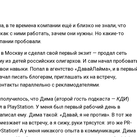
а, в те времена компании ещё и близко не знали, что
 как с ними работать, зачем они нужны. Но какие-то
пании пробовали.
 в Москву и сделал свой первый экзит — продал сеть
у из детей российских олигархов. И сам начал пробоват
вои навыки. Попал в агентство «ДавайЛайма», и в первы
ачал писать блогерам, приглашать их на встречу,
онтакты параллельно с рекламодателями.
 получилось, что Дима (
второй гость подкаста — КДИ
)
л в PlayStation. У меня был первый рабочий день в
написал ему. Дима такой: «Давай, я не против». В тот же
езжает на встречу, а я сижу, руки трясутся: это же PR-
yStation! А у меня никакого опыта в коммуникации. Дима