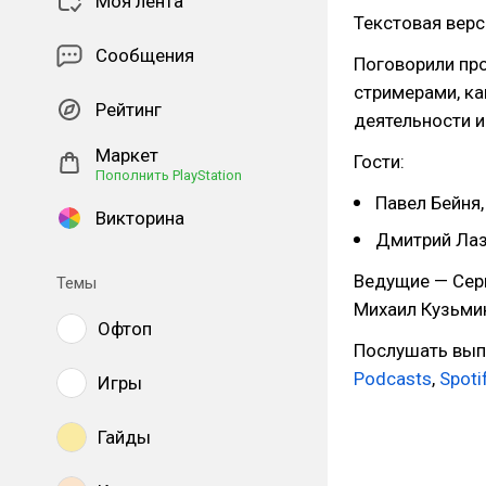
Моя лента
Текстовая верс
Сообщения
Поговорили про
стримерами, ка
Рейтинг
деятельности и
Маркет
Гости:
Пополнить PlayStation
Павел Бейня,
Викторина
Дмитрий Лаза
Ведущие — Серге
Темы
Михаил Кузьмин (
Офтоп
Послушать вып
Podcasts
,
Spoti
Игры
Гайды