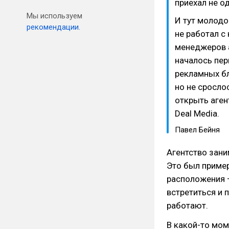
приехал не од
Мы используем
И тут молодо
рекомендации.
не работал с
менеджеров а
началось пер
рекламных бл
но не сросло
открыть аген
Deal Media.
Павел Бейня
Агентство зани
Это был пример
расположения —
встретиться и 
работают.
В какой-то мом