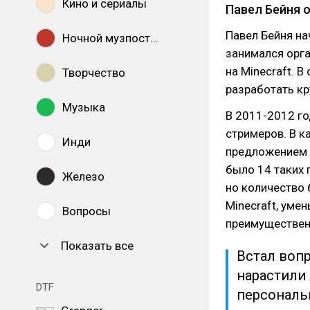
Кино и сериалы
Павел Бейня о
Павел Бейня на
Ночной музпостинг
занимался орга
на Minecraft. 
Творчество
разработать кр
Музыка
В 2011-2012 го
стримеров. В к
Инди
предложением 
было 14 таких 
Железо
но количество 
Minecraft, уме
Вопросы
преимуществен
Показать все
Встал вопр
нарастили
DTF
персональ