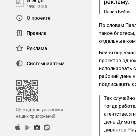
Granger
рекламу.
1990 - 2025
Павел Бейня
О проекте
По словам Павл
Правила
такое блогеры,
отдельные ком
Реклама
Бейня переехал
проектов одном
Системная тема
использовать с
рабочий день н
подписывать к
Так случайно
тогда работа
QR-код для установки
агентстве, я 
наших приложений.
день Дима при
директор Pla