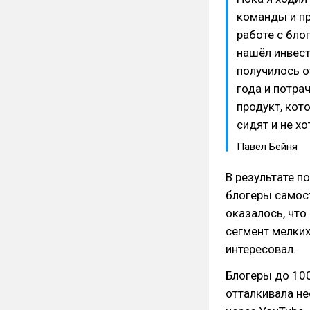
команды и пр
работе с бло
нашёл инвест
получилось о
года и потра
продукт, кот
сидят и не хо
Павел Бейня
В результате п
блогеры самос
оказалось, что
сегмент мелких
интересовал.
Блогеры до 100
отталкивала н