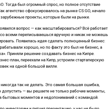
GO. Тогда был огромный спрос, но полное отсутствие
ак агентство сфокусировалось на рынке CS:GO, начало
 зарубежные проекты, которые были на рынке.
оявился вопрос — как масштабироваться? Всё работает
 со всеми переписываешься вручную и никак не можешь
ровать. Появилась идея сделать полноценный бизнес:
рабатывали хорошо, но по факту это был не бизнес, а
а». Приняли решение создавать бизнес на Кипре.
знес-план, переехали на Кипр, устроили стартаперскую
ловек на одной большой вилле.
 никогда так не делать. Это самая большая ошибка,
 допустить — вы решаете не только рабочие моменты,
ча бытовых моментов и недопониманий с командой.
 по инвесторам и питчил презентацию, у нас не было