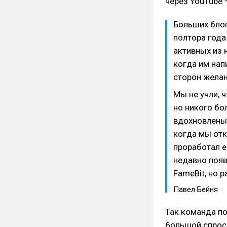
через YouTube —
Больших блог
полтора года
активных из 
когда им напи
сторон желан
Мы не учли, 
но никого бо
вдохновлены 
когда мы отк
проработал е
недавно появ
FameBit, но р
Павел Бейня
Так команда по
большой спрос 