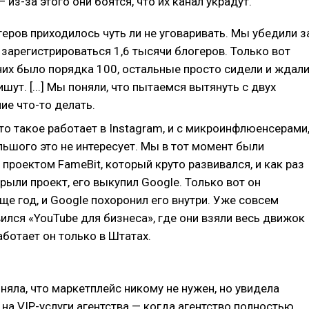
 из-за этого они боятся, что их канал украдут.
еров приходилось чуть ли не уговаривать. Мы убедили з
 зарегистрироваться 1,6 тысячи блогеров. Только вот
них было порядка 100, остальные просто сидели и ждали
шут. [...] Мы поняли, что пытаемся вытянуть с двух
ие что-то делать.
что такое работает в Instagram, и с микроинфлюенсерами
льшого это не интересует. Мы в тот момент были
проектом FameBit, который круто развивался, и как раз
рыли проект, его выкупил Google. Только вот он
ще год, и Google похоронил его внутри. Уже совсем
ился «YouTube для бизнеса», где они взяли весь движок
аботает он только в Штатах.
няла, что маркетплейс никому не нужен, но увидела
на VIP-услуги агентства — когда агентство полностью