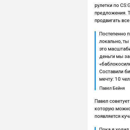
рулетки по CS:
предложения. Т
продвигать все
Постепенно п
локально, ты
это масштаби
деньги мы за
«баблокосилк
Составили би
мечту: 10 че
Павел Бейня
Павел советует
которую можно
появляется ку
Пока я ходил