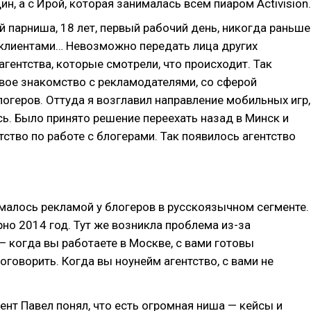
ин, а с Ирой, которая занималась всем пиаром Activision.
й парниша, 18 лет, первый рабочий день, никогда раньше
 клиентами… Невозможно передать лица других
гентства, которые смотрели, что происходит. Так
вое знакомство с рекламодателями, со сферой
огеров. Оттуда я возглавил направление мобильных игр,
сь. Было принято решение переехать назад в Минск и
тство по работе с блогерами. Так появилось агентство
малось рекламой у блогеров в русскоязычном сегменте.
но 2014 год. Тут же возникла проблема из-за
 когда вы работаете в Москве, с вами готовы
поговорить. Когда вы ноунейм агентство, с вами не
ент Павел понял, что есть огромная ниша — кейсы и