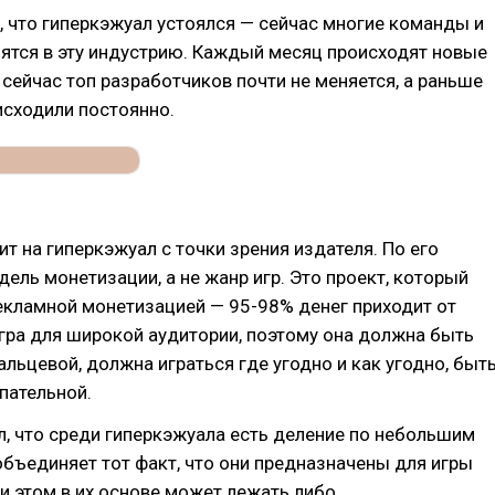
 что гиперкэжуал устоялся — сейчас многие команды и
ятся в эту индустрию. Каждый месяц происходят новые
 сейчас топ разработчиков почти не меняется, а раньше
исходили постоянно.
т на гиперкэжуал с точки зрения издателя. По его
дель монетизации, а не жанр игр. Это проект, который
екламной монетизацией — 95-98% денег приходит от
гра для широкой аудитории, поэтому она должна быть
альцевой, должна играться где угодно и как угодно, быт
пательной.
, что среди гиперкэжуала есть деление по небольшим
объединяет тот факт, что они предназначены для игры
ри этом в их основе может лежать либо