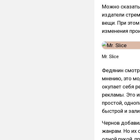
Можно сказать,
издатели стрем
вещи. При этом
изменения про
Mr. Slice
Федянин смотри
мнению, это мо
окупает себя р
рекламы. Это и
простой, одноп
быстрой и зали
Чернов добавил
жанрам. Но их 
одной рукой, п