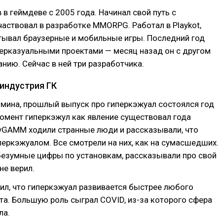
в геймдеве с 2005 года. Начинал свой путь с
частвовал в разработке MMORPG. Работал в Playkot,
тывал браузерные и мобильные игры. Последний год
ерказуальными проектами — месяц назад он с другом
нию. Сейчас в ней три разработчика.
 индустрия ГК
мина, прошлый выпуск про гиперкэжуал состоялся год
момент гиперкэжул как явление существовал года
evGAMM ходили странные люди и рассказывали, что
еркэжуалом. Все смотрели на них, как на сумасшедших.
безумные цифры по установкам, рассказывали про свой
не верил.
л, что гиперкэжуал развивается быстрее любого
та. Большую роль сыграл COVID, из-за которого сфера
ла.