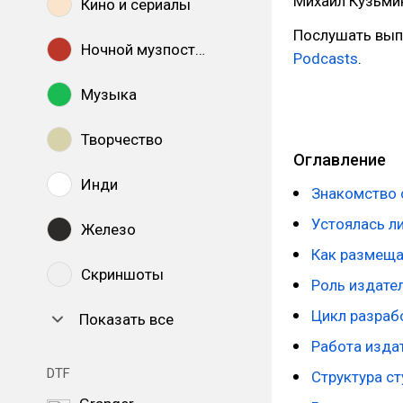
Михаил Кузьмин (
Кино и сериалы
Послушать вып
Ночной музпостинг
Podcasts
.
Музыка
Творчество
Оглавление
Инди
Знакомство 
Устоялась ли
Железо
Как размеща
Скриншоты
Роль издате
Цикл разраб
Показать все
Работа изда
DTF
Структура с