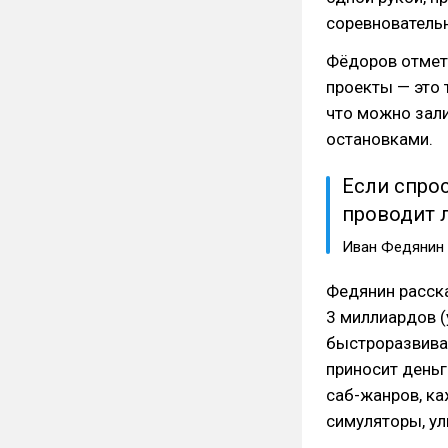
соревнователь
Фёдоров отмет
проекты — это 
что можно зали
остановками.
Если спрос
проводит л
Иван Федянин
Федянин расска
3 миллиардов 
быстроразвиваю
приносит деньг
саб-жанров, ка
симуляторы, ул