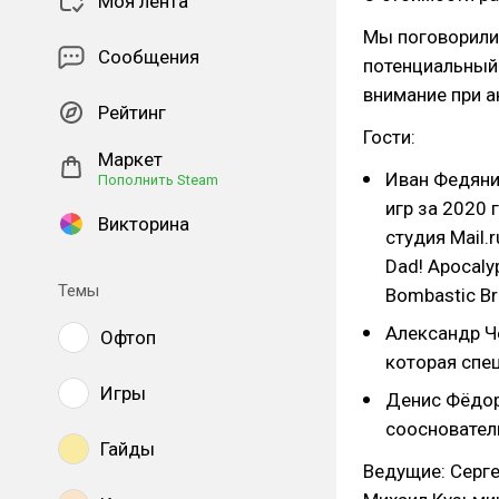
Моя лента
Мы поговорили 
Сообщения
потенциальный 
внимание при а
Рейтинг
Гости:
Маркет
Иван Федяни
Пополнить Steam
игр за 2020 
Викторина
студия Mail.
Dad! Apocaly
Темы
Bombastic Bro
Александр Ч
Офтоп
которая спец
Игры
Денис Фёдор
соосновател
Гайды
Ведущие: Сергей