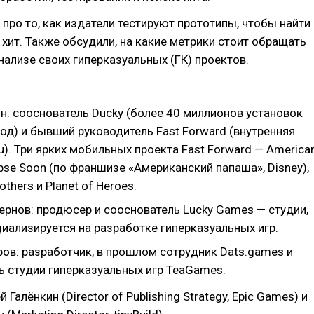
про то, как издатели тестируют прототипы, чтобы найти
хит. Также обсудили, на какие метрики стоит обращать
нализе своих гиперказуальных (ГК) проектов.
н: сооснователь Ducky (более 40 миллионов установок
год) и бывший руководитель Fast Forward (внутренняя
ru). Три ярких мобильных проекта Fast Forward — America
pse Soon (по франшизе «Американский папаша», Disney),
thers и Planet of Heroes.
ернов: продюсер и сооснователь Lucky Games — студии,
иализируется на разработке гиперказуальных игр.
ов: разработчик, в прошлом сотрудник Dats.games и
ь студии гиперказуальных игр TeaGames.
 Галёнкин (Director of Publishing Strategy, Epic Games) и