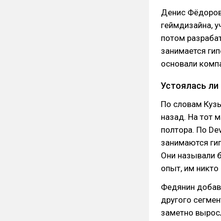
Денис Фёдоров 
геймдизайна, у
потом разраба
занимается гип
основали компа
Устоялась ли
По словам Кузь
назад. На тот 
полтора. По D
занимаются гип
Они называли 
опыт, им никто 
Федянин добави
другого сегмен
заметно вырос