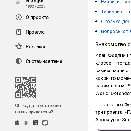
Granger
Развитие се
1990 - 2025
Типичные ош
О проекте
Сколько дене
Вопросы от 
Правила
Знакомство с
Реклама
Иван Федянин п
Системная тема
классе — тогда 
самых разных пр
какой-то момен
занимался моби
World: Defender
После этого Фе
QR-код для установки
три проекта: «П
наших приложений.
Apocalypse Soo