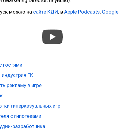
Marketing Director, tinyBuild).
уск можно на
сайте КДИ
, в
Apple Podcasts
,
Google
с гостями
 индустрия ГК
ть рекламу в игре
ля
отки гиперказуальных игр
теля с гипотезами
тудии-разработчика