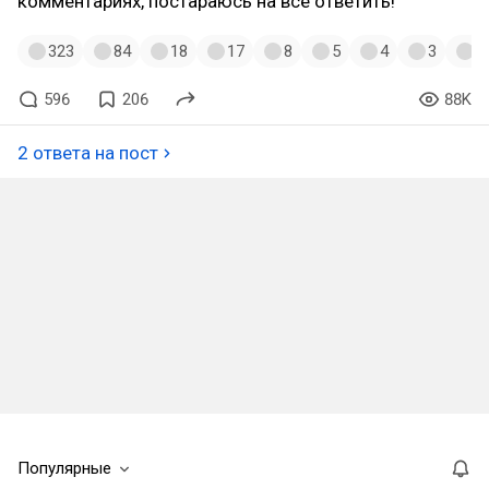
комментариях, постараюсь на все ответить!
323
84
18
17
8
5
4
3
3
596
206
88K
2 ответа на пост
Популярные