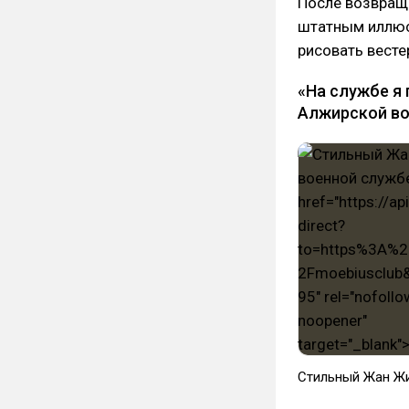
После возвращ
штатным иллюс
рисовать весте
«На службе я
Алжирской в
Стильный Жан Жи