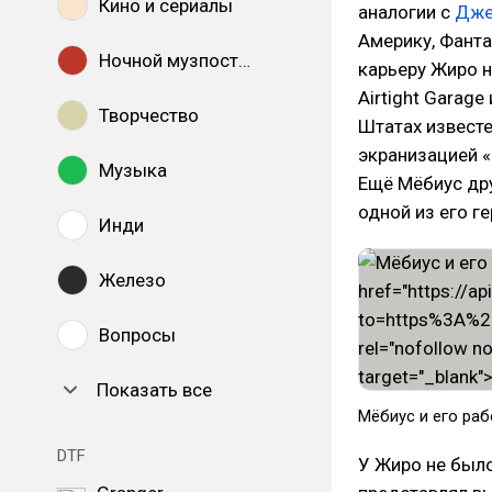
Кино и сериалы
аналогии с
Дже
Америку, Фанта
Ночной музпостинг
карьеру Жиро н
Airtight Garage
Творчество
Штатах известе
экранизацией «
Музыка
Ещё Мёбиус дру
одной из его г
Инди
Железо
Вопросы
Показать все
Мёбиус и его ра
DTF
У Жиро не было