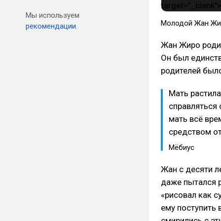
Мы используем
Молодой Жан Жир
рекомендации.
Жан Жиро родил
Он был единст
родителей было
Мать растила
справляться 
мать всё вре
средством от
Мёбиус
Жан с десяти л
даже пытался 
«рисовал как с
ему поступить 
смирились с эт