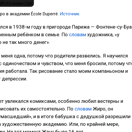
о в академии École Duperré.
Источник
ся в 1938-м году в пригороде Парижа — Фонтене-су-Буа
венным ребёнком в семье. По
словам
художника, «у
 не так много денег».
 меня одна, потому что родители развелись. Я научился
с одиночеством и чувством, что меня бросили, потому чт
мя работала. Так рисование стало моим компаньоном и
 депрессии.
ет увлекался комиксами, особенно любил вестерны и
рисовать их самостоятельно. По
словам
Жиро, он
умасшедший», и в итоге бабушка с дедушкой разрешили
в художественную академию. Или, по крайней мере,
им. На тот момент Жану было 16 лет.