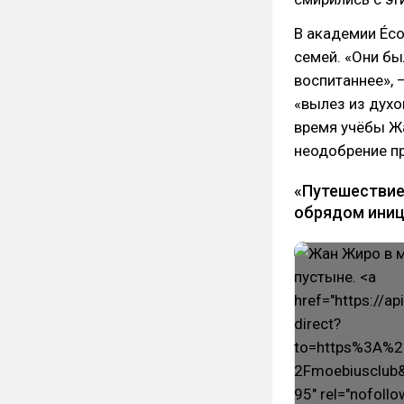
В академии Éco
семей. «Они бы
воспитаннее», 
«вылез из духо
время учёбы Жа
неодобрение п
«Путешествие
обрядом иниц