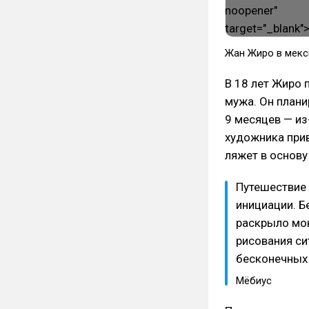
Жан Жиро в мекс
В 18 лет Жиро 
мужа. Он плани
9 месяцев — из
художника прив
ляжет в основу
Путешествие
инициации. Б
раскрыло мою
рисования си
бесконечных 
Мёбиус