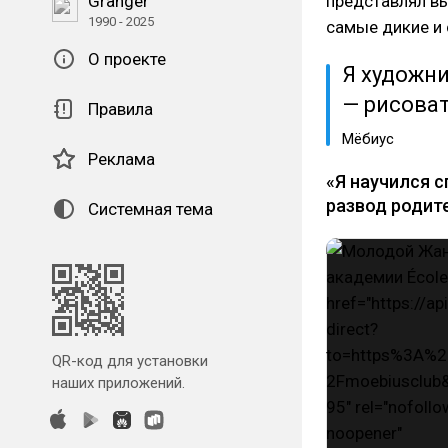
Granger
представлял в
1990 - 2025
самые дикие и
О проекте
Я художни
— рисоват
Правила
Мёбиус
Реклама
«Я научился с
развод родите
Системная тема
QR-код для установки
наших приложений.