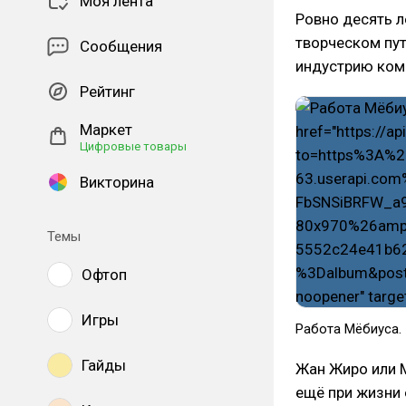
Моя лента
Ровно десять л
творческом пут
Сообщения
индустрию коми
Рейтинг
Маркет
Цифровые товары
Викторина
Темы
Офтоп
Игры
Работа Мёбиуса.
Гайды
Жан Жиро или М
ещё при жизни