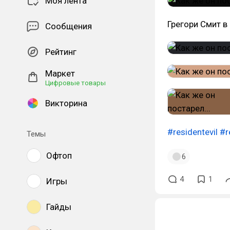
Моя лента
Грегори Смит в
Сообщения
Рейтинг
Маркет
Цифровые товары
Викторина
#residentevil
#r
Темы
Офтоп
6
4
1
Игры
Гайды