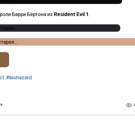
 роли Барри Бёртона из
Resident Evil 1
.
e1
#biohazard