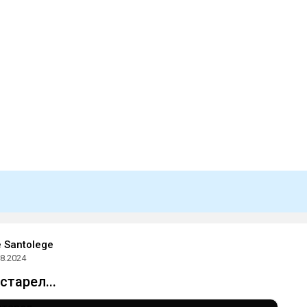
e Santolege
08.2024
старел...