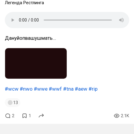
Легенда Рестлинга
Дануйопвашушмать...
#wcw
#nwo
#wwe
#wwf
#tna
#aew
#rip
13
2
1
2.1K