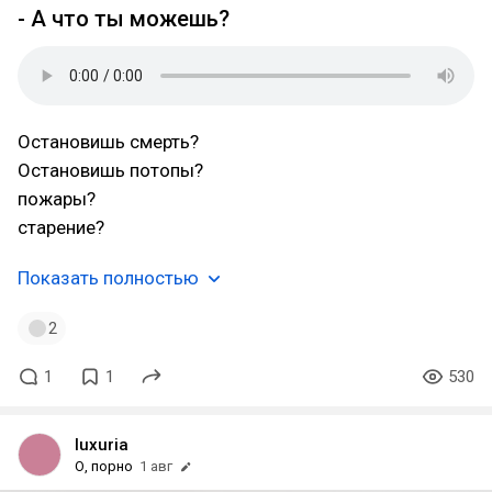
- А что ты можешь?
Остановишь смерть?
Остановишь потопы?
пожары?
старение?
Показать полностью
2
1
1
530
luxuria
О, порно
1 авг