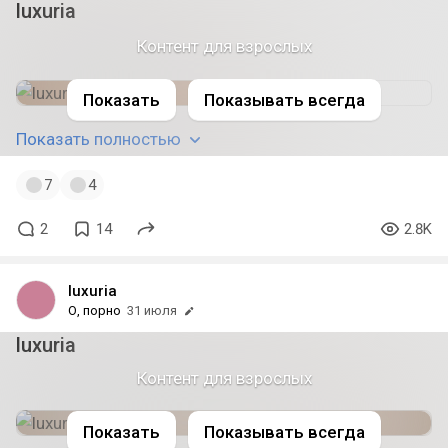
luxuria
Контент для взрослых
модель: suisai uwu
Показать
Показывать всегда
Показать полностью
7
4
2
14
2.8K
luxuria
О, порно
31 июля
luxuria
модель: suisai uwu
Контент для взрослых
Показать
Показывать всегда