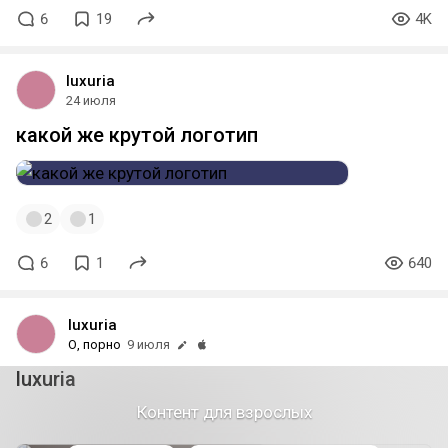
6
19
4K
luxuria
24 июля
какой же крутой логотип
2
1
6
1
640
luxuria
О, порно
9 июля
luxuria
модель: setsuba
Контент для взрослых