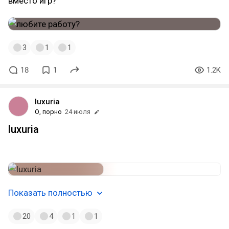
вместо игр?
3
1
1
18
1
1.2K
luxuria
О, порно
24 июля
luxuria
модель: Joynsfw
Показать полностью
20
4
1
1