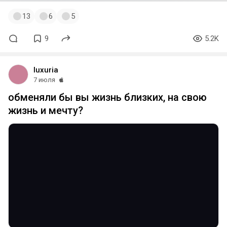
13
6
5
9
5.2K
luxuria
7 июля
обменяли бы вы жизнь близких, на свою
жизнь и мечту?