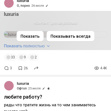
luxuria
О, порно
26 июля
luxuria
Контент для взрослых
модель: xianxiantao
Показать
Показывать всегда
Показать полностью
33
9
2
3
26
4.4K
luxuria
Офтоп
25 июля
любите работу?
рады что тратите жизнь на то чем занимаетесь