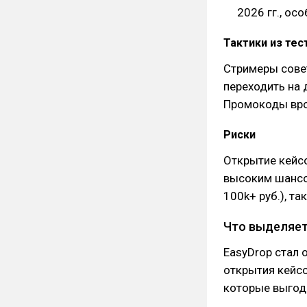
2026 гг., ос
Тактики из тес
Стримеры совет
переходить на 
Промокоды вр
Риски
Открытие кейсо
высоким шансо
100k+ руб.), та
Что выделяет 
EasyDrop стал 
открытия кейс
которые выгод