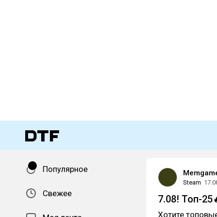
Популярное
Memgam
Steam
17.0
Свежее
7.08! Топ-2
Хотите топовы