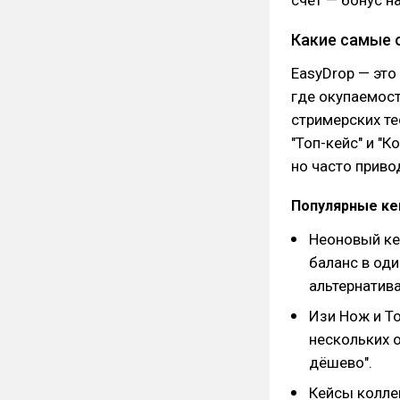
счет — бонус н
Какие самые 
EasyDrop — это
где окупаемост
стримерских те
"Топ-кейс" и "
но часто приво
Популярные к
Неоновый кей
баланс в од
альтернатива
Изи Нож и То
нескольких 
дёшево".
Кейсы колле