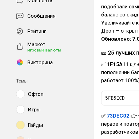
Моя лента
подобрали сам
баланс со скид
Сообщения
Увеличивайте 
Дроп — открыти
Рейтинг
Обновлено: 7.
Маркет
Игровые валюты
🎫 25 лучших 
Викторина
✅
1F15A11
👉
пополнении бал
работает 100%
Темы
Офтоп
5FB5ECD
Игры
✅
73DEC02
👉 
первое и повто
Гайды
разработчиков 