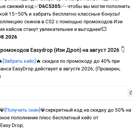
ые свежий код:✅
D6C5305
✅- чтобы вы могли пополнить
кой 15–50% и забрать бесплатно классные бонусы!
коллекцию скинов в CS2 с помощью промокодов Изи
я кейсов станут увлекательнее и выгоднее!💥
08.2026
промокодов Easydrop (Изи Дроп) на август 2026 👇

[Забрать кейс]
🔥 скидка по промокоду до 40% при
анса EasyDrop действует в августе 2026; (Проверен,
)
💎
[Получить скин]
💎серкретный код на скидку до 50% на
рное пополнение плюс бесплатный кейс от
Easy Drop;