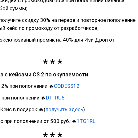
скидка с промокодом 40% при пополнении баланса
юбой суммы;
получите скидку 30% на первое и повторное пополнение
й кейс по промокоду от разработчиков;
эксклюзивный промик на 40% для Изи Дроп от
а с кейсами CS 2 по окупаемости
2% при пополнении:🔥
CODESS12
при пополнении:🔥
DTFRU5
Кейс в подарок:🔥(
получить здесь
)
с при пополнении от 500 руб.:🔥
1TG1RL