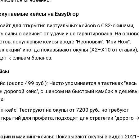
ачислится мгновенно.
окупаемые кейсы на EasyDrop
 сайт для открытия виртуальных кейсов с CS2-скинами,
ь сильно зависит от удачи и не гарантирована. На основ
стов, популярные кейсы вроде "Неоновый", "Изи Нож",
Коллекции" иногда показывают окупы (X2–X10 от ставки),
дят к сливам баланса.
ейсы
с (около 499 руб.): Часто упоминается в тактиках "весь
ин дорогой кейс", с шансом на быстрый камбэк в дешёвы
х.
п-кейс: Тестируют на окупы от 7200 руб., но требуют
открытий для профита; подходят для стратегии "дорого 
кций и майнинг-кейсы: Показывают окупы в видео 2021