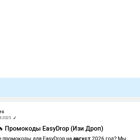
es
8.2025
5🔥 Промокоды EasyDrop (Изи Дроп)
е промокоды для EasyDrop на
август
2026 год? Мы