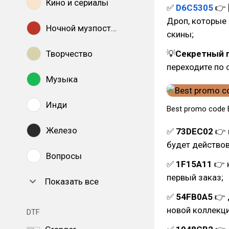
Кино и сериалы
✅
D6C5305
👉 
Дроп, которые
Ночной музпостинг
скины;
Творчество
💡
Секретный 
переходите по 
Музыка
Инди
Best promo code 
Железо
✅
73DEC02
👉 
будет действов
Вопросы
✅
1F15A11
👉 
первый заказ;
Показать все
✅
54FB0A5
👉 
новой коллекци
DTF