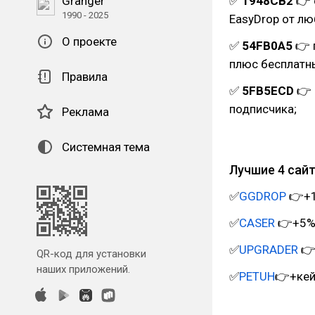
Granger
✅
1948CB2
👉 
1990 - 2025
EasyDrop от л
О проекте
✅
54FB0A5
👉 
плюс бесплатны
Правила
✅
5FB5ECD
👉 
подписчика;
Реклама
Системная тема
Лучшие 4 сайт
✅
GGDROP
👉+1
✅
CASER
👉+5% 
✅
UPGRADER
👉
QR-код для установки
наших приложений.
✅
PETUH
👉+кей