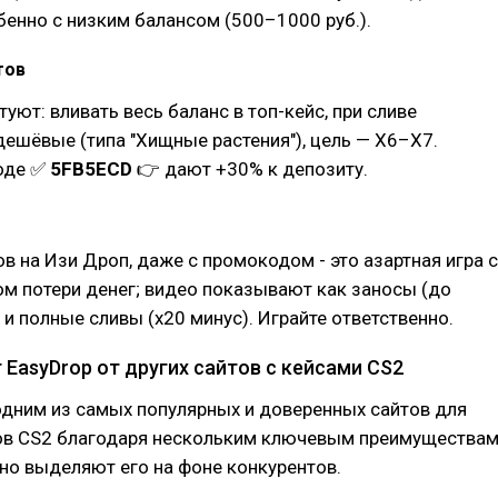
обенно с низким балансом (500–1000 руб.).
тов
уют: вливать весь баланс в топ-кейс, при сливе
дешёвые (типа "Хищные растения"), цель — X6–X7.
оде ✅
5FB5ECD
👉 дают +30% к депозиту.
в на Изи Дроп, даже с промокодом - это азартная игра с
м потери денег; видео показывают как заносы (до
к и полные сливы (x20 минус). Играйте ответственно.
EasyDrop от других сайтов с кейсами CS2
одним из самых популярных и доверенных сайтов для
ов CS2 благодаря нескольким ключевым преимуществам
но выделяют его на фоне конкурентов.