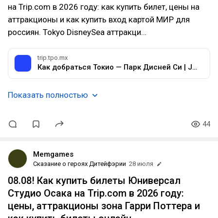
на Trip.com в 2026 году: как купить билет, цены на
аттракционы и как купить вход картой МИР для
россиян. Tokyo DisneySea аттракци…
trip.tpo.mx
Как добраться Токио — Парк Дисней Си | JR + Линия Дисней Резорт・Междугородний автобус・Такси: всё про время, цены и маршруты | Trip.com
Показать полностью
44
Memgames
Сказание о героях Дитейфэрии
28 июля
08.08! Как купить билеты Юниверсал
Студио Осака на Trip.com в 2026 году:
цены, аттракционы зона Гарри Поттера и