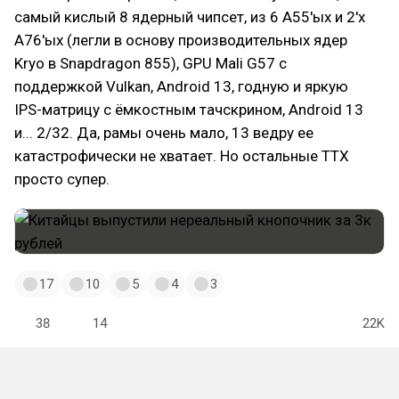
самый кислый 8 ядерный чипсет, из 6 А55'ых и 2'х
А76'ых (легли в основу производительных ядер
Kryo в Snapdragon 855), GPU Mali G57 с
поддержкой Vulkan, Android 13, годную и яркую
IPS-матрицу с ёмкостным тачскрином, Android 13
и... 2/32. Да, рамы очень мало, 13 ведру ее
катастрофически не хватает. Но остальные ТТХ
просто супер.
17
10
5
4
3
38
14
22K