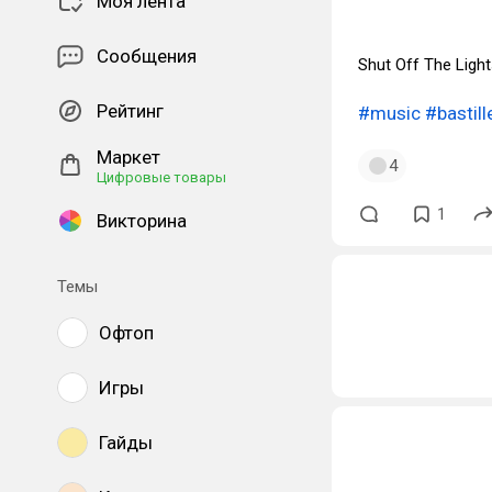
Моя лента
Сообщения
Shut Off The Ligh
Рейтинг
#music
#bastill
Маркет
4
Цифровые товары
1
Викторина
Темы
Офтоп
Игры
Гайды