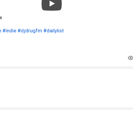
ts
e
#indie
#djdrugfm
#dailylist