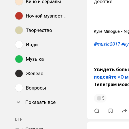
Кино и сериалы
десятке.
Ночной музпостинг
Творчество
Kylie Minogue - Ni
#music2017
#ky
Инди
Музыка
Увидеть больш
Железо
подсайте «О 
Телеграм мож
Вопросы
5
Показать все
DTF