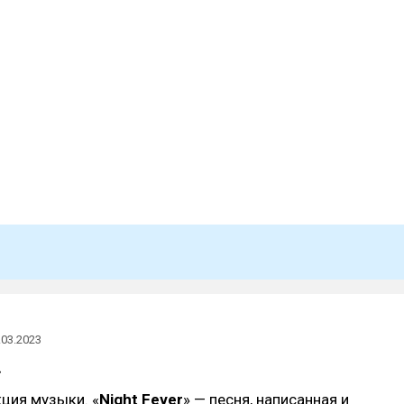
.03.2023
»
ция музыки. «
Night Fever
» — песня, написанная и