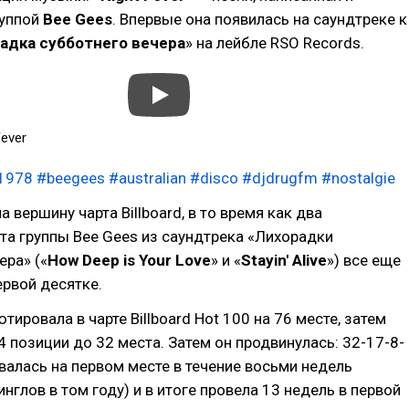
руппой
Bee Gees
. Впервые она появилась на саундтреке к
адка субботнего вечера
» на лейбле RSO Records.
Fever
1978
#beegees
#australian
#disco
#djdrugfm
#nostalgie
 вершину чарта Billboard, в то время как два
а группы Bee Gees из саундтрека «Лихорадки
ера» («
How Deep is Your Love
» и «
Stayin' Alive
») все еще
ервой десятке.
тировала в чарте Billboard Hot 100 на 76 месте, затем
4 позиции до 32 места. Затем он продвинулась: 32-17-8-
авалась на первом месте в течение восьми недель
нглов в том году) и в итоге провела 13 недель в первой