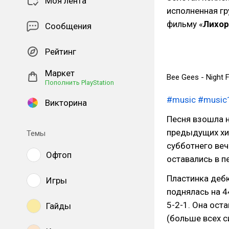
Моя лента
исполненная г
фильму «
Лихор
Сообщения
Рейтинг
Маркет
Bee Gees - Night 
Пополнить PlayStation
#music
#music
Викторина
Песня взошла на
предыдущих хит
Темы
субботнего веч
Офтоп
оставались в п
Пластинка дебю
Игры
поднялась на 4
5-2-1. Она ост
Гайды
(больше всех си