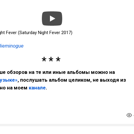
ght Fever (Saturday Night Fever 2017)
lieminogue
е обзоров на те или иные альбомы можно на
музыке»
, послушать альбом целиком, не выходя из
но на моем
канале
.