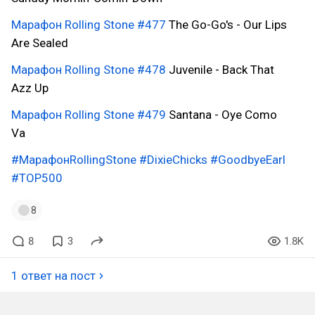
Марафон Rolling Stone
#477
The Go-Go's - Our Lips
Are Sealed
Марафон Rolling Stone
#478
Juvenile - Back That
Azz Up
Марафон Rolling Stone
#479
Santana - Oye Como
Va
#МарафонRollingStone
#DixieChicks
#GoodbyeEarl
#TOP500
8
8
3
1.8K
1 ответ на пост