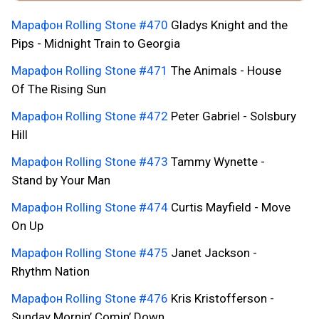
Марафон Rolling Stone
#470
Gladys Knight and the
Pips - Midnight Train to Georgia
Марафон Rolling Stone
#471
The Animals - House
Of The Rising Sun
Марафон Rolling Stone
#472
Peter Gabriel - Solsbury
Hill
Марафон Rolling Stone
#473
Tammy Wynette -
Stand by Your Man
Марафон Rolling Stone
#474
Curtis Mayfield - Move
On Up
Марафон Rolling Stone
#475
Janet Jackson -
Rhythm Nation
Марафон Rolling Stone
#476
Kris Kristofferson -
Sunday Mornin’ Comin’ Down