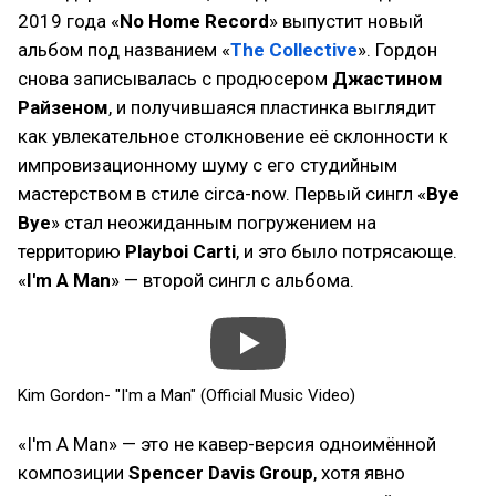
2019 года «
No Home Record
» выпустит новый
альбом под названием «
The Collective
». Гордон
снова записывалась с продюсером
Джастином
Райзеном
, и получившаяся пластинка выглядит
как увлекательное столкновение её склонности к
импровизационному шуму с его студийным
мастерством в стиле circa-now. Первый сингл «
Bye
Bye
» стал неожиданным погружением на
территорию
Playboi Carti
, и это было потрясающе.
«
I'm A Man
» — второй сингл с альбома.
Kim Gordon- "I'm a Man" (Official Music Video)
«I'm A Man» — это не кавер-версия одноимённой
композиции
Spencer Davis
Group
, хотя явно