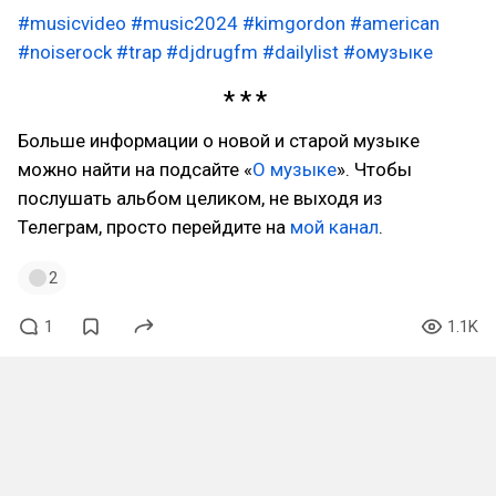
#musicvideo
#music2024
#kimgordon
#american
#noiserock
#trap
#djdrugfm
#dailylist
#омузыке
Больше информации о новой и старой музыке
можно найти на подсайте «
О музыке
». Чтобы
послушать альбом целиком, не выходя из
Телеграм, просто перейдите на
мой канал
.
2
1
1.1K