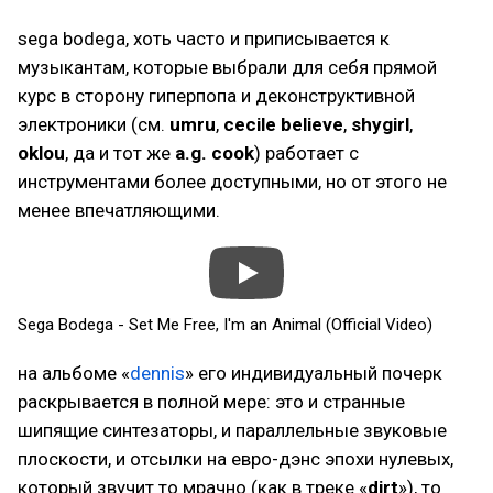
sega bodega, хоть часто и приписывается к
музыкантам, которые выбрали для себя прямой
курс в сторону гиперпопа и деконструктивной
электроники (см.
umru
,
cecile believe
,
shygirl
,
oklou
, да и тот же
a.g. cook
) работает с
инструментами более доступными, но от этого не
менее впечатляющими.
Sega Bodega - Set Me Free, I'm an Animal (Official Video)
на альбоме «
dennis
» его индивидуальный почерк
раскрывается в полной мере: это и странные
шипящие синтезаторы, и параллельные звуковые
плоскости, и отсылки на евро-дэнс эпохи нулевых,
который звучит то мрачно (как в треке «
dirt
»), то