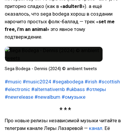
приторно сладко (как в «
adulter8
»). а ещё
оказалось, что sega bodega хорош в создании
нарочито простых фолк-баллад — трек «
set me
free, i’m an animal
» это явное тому
подтверждение.
Sega Bodega - Dennis (2024) © ambient tweets
#music
#music2024
#segabodega
#irish
#scottish
#electronic
#alternativernb
#ukbass
#отлеры
#newrelease
#newalbum
#омузыке
Про новые релизы независимой музыки читайте в
телеграм канале Леры Лазаревой —
канал
. Её