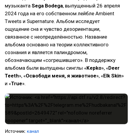
музыканта
Sega Bodega
, выпущенный 26 апреля
2024 года на его собственном лейбле Ambient
Tweets и Supernature. Альбом исследует
ощущение сна и чувство дезориентации,
связанное с неопределённостью. Название
альбома основано на теории коллективного
сознания и является палиндромом,
обозначающим «согрешившего». В поддержку
альбома были выпущены синглы «
Kepko
», «
Deer
Teeth
», «
Освободи меня, я животное
», «
Elk Skin
»
и «
True
».
Источник:
канал