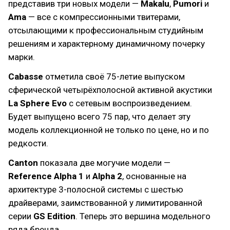
представив три новых модели —
Makalu
,
Pumori
и
Ama
— все с компрессионными твитерами,
отсылающими к профессиональным студийным
решениям и характерному динамичному почерку
марки.
Cabasse
отметила своё 75-летие выпуском
сферической четырёхполосной активной акустики
La Sphere Evo
с сетевым воспроизведением.
Будет выпущено всего 75 пар, что делает эту
модель коллекционной не только по цене, но и по
редкости.
Canton
показала две могучие модели —
Reference Alpha 1
и
Alpha 2
, основанные на
архитектуре 3-полосной системы с шестью
драйверами, заимствованной у лимитированной
серии
GS Edition
. Теперь это вершина модельного
ряда бренда.