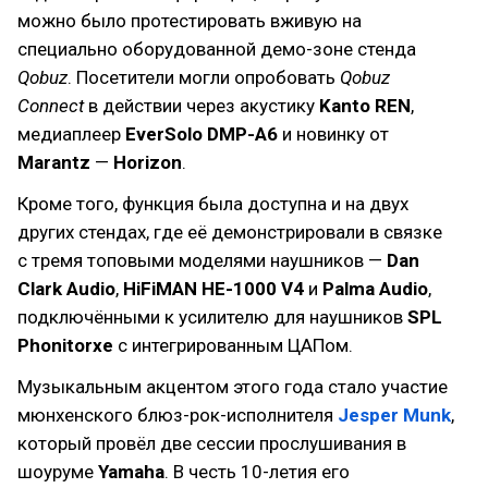
можно было протестировать вживую на
специально оборудованной демо-зоне стенда
Qobuz
. Посетители могли опробовать
Qobuz
Connect
в действии через акустику
Kanto REN
,
медиаплеер
EverSolo DMP-A6
и новинку от
Marantz
—
Horizon
.
Кроме того, функция была доступна и на двух
других стендах, где её демонстрировали в связке
с тремя топовыми моделями наушников —
Dan
Clark Audio
,
HiFiMAN HE-1000 V4
и
Palma Audio
,
подключёнными к усилителю для наушников
SPL
Phonitorxe
с интегрированным ЦАПом.
Музыкальным акцентом этого года стало участие
мюнхенского блюз-рок-исполнителя
Jesper Munk
,
который провёл две сессии прослушивания в
шоуруме
Yamaha
. В честь 10-летия его