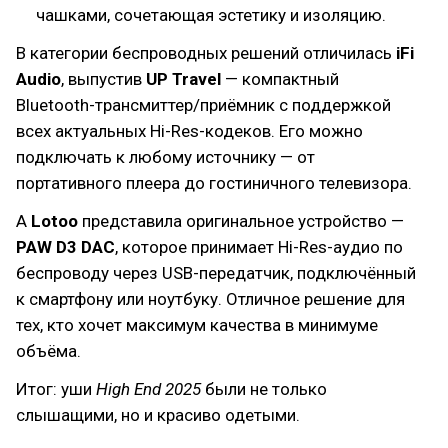
чашками, сочетающая эстетику и изоляцию.
В категории беспроводных решений отличилась
iFi
Audio
, выпустив
UP Travel
— компактный
Bluetooth-трансмиттер/приёмник с поддержкой
всех актуальных Hi-Res-кодеков. Его можно
подключать к любому источнику — от
портативного плеера до гостиничного телевизора.
А
Lotoo
представила оригинальное устройство —
PAW D3 DAC
, которое принимает Hi-Res-аудио по
беспроводу через USB-передатчик, подключённый
к смартфону или ноутбуку. Отличное решение для
тех, кто хочет максимум качества в минимуме
объёма.
Итог: уши
High End 2025
были не только
слышащими, но и красиво одетыми.