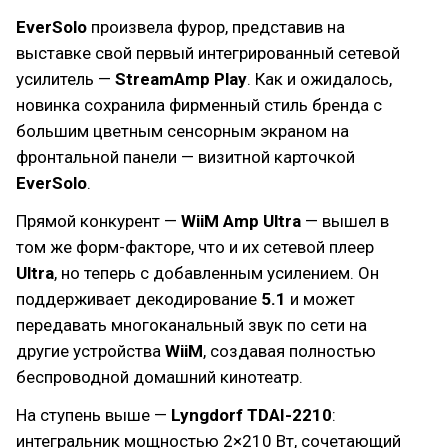
EverSolo
произвела фурор, представив на
выставке свой первый интегрированный сетевой
усилитель —
StreamAmp Play
. Как и ожидалось,
новинка сохранила фирменный стиль бренда с
большим цветным сенсорным экраном на
фронтальной панели — визитной карточкой
EverSolo
.
Прямой конкурент —
WiiM Amp Ultra
— вышел в
том же форм-факторе, что и их сетевой плеер
Ultra
, но теперь с добавленным усилением. Он
поддерживает декодирование
5.1
и может
передавать многоканальный звук по сети на
другие устройства
WiiM
, создавая полностью
беспроводной домашний кинотеатр.
На ступень выше —
Lyngdorf TDAI-2210
:
интегральник мощностью 2×210 Вт, сочетающий