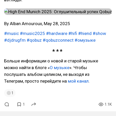
By Alban Amouroux, May 28, 2025
#music
#music2025
#hardware
#hifi
#hiend
#show
#djdrugfm
#qobuz
#qobuzconnect
#омузыке
Больше информации о новой и старой музыке
можно найти в блоге «
О музыке
». Чтобы
послушать альбом целиком, не выходя из
Телеграм, просто перейдите на
мой канал
.
1
1
1.1K