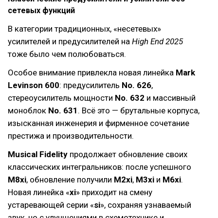
сетевых функций
В категории традиционных, «несетевых»
усилителей и предусилителей на
High End 2025
тоже было чем полюбоваться.
Особое внимание привлекла новая линейка
Mark
Levinson 600
: предусилитель
No. 626
,
стереоусилитель мощности
No. 632
и массивный
моноблок
No. 631
. Всё это — брутальные корпуса,
изысканная инженерия и фирменное сочетание
престижа и производительности.
Musical Fidelity
продолжает обновление своих
классических интегральников: после успешного
M8xi
, обновление получили
M2xi
,
M3xi
и
M6xi
.
Новая линейка «
xi
» приходит на смену
устаревающей серии «
si
», сохраняя узнаваемый
звук, но с улучшениями в схемотехнике и