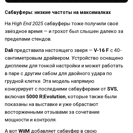
Сабвуферы: низкие частоты на максималках
На
High End 2025
сабвуферы тоже получили своё
звёздное время — и грохот был слышен далеко за
пределами стендов.
Dali
представила настоящего зверя —
V-16 F
с 40-
сантиметровым драйвером. Устройство оснащено
дисплеем для тонкой настройки и может работать
в паре с другим сабом для двойного удара по
грудной клетке. Эта модель напрямую
конкурирует с последними сабвуферами от
SVS
,
включая
5000 R|Evolution
, которые также были
показаны на выставке и уже обрастают
восторженными отзывами за сочетание
мощности и контроля.
А вот
WiiM
добавляет сабвуфер в свою