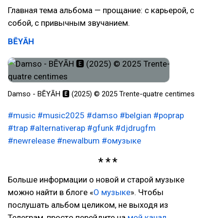
Главная тема альбома — прощание: с карьерой, с
собой, с привычным звучанием.
BĒYĀH
Damso - BĒYĀH 🅴 (2025) © 2025 Trente-quatre centimes
#music
#music2025
#damso
#belgian
#poprap
#trap
#alternativerap
#gfunk
#djdrugfm
#newrelease
#newalbum
#омузыке
Больше информации о новой и старой музыке
можно найти в блоге «
О музыке
». Чтобы
послушать альбом целиком, не выходя из
Телеграм, просто перейдите на
мой канал
.