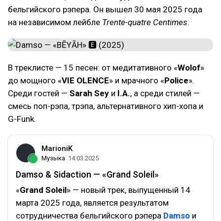
бельгийского рэпера. Он вышел 30 мая 2025 года
на независимом лейбле
Trente-quatre Centimes
.
В треклисте — 15 песен: от медитативного «
Wolof
»
до мощного «
VIE OLENCE
» и мрачного «
Police
».
Среди гостей —
Sarah Sey
и
I.A.
, а среди стилей —
смесь поп-рэпа, трэпа, альтернативного хип-хопа и
G-Funk.
MarioniK
Музыка
14.03.2025
Damso & Sidaction — «Grand Soleil»
«
Grand Soleil
» — новый трек, выпущенный 14
марта 2025 года, является результатом
сотрудничества бельгийского рэпера
Damso
и