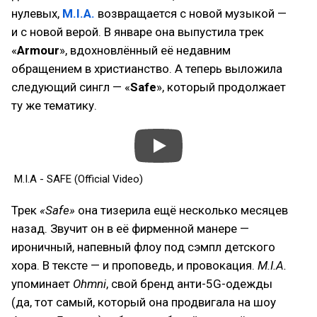
нулевых,
M.I.A.
возвращается с новой музыкой —
и с новой верой. В январе она выпустила трек
«
Armour
», вдохновлённый её недавним
обращением в христианство. А теперь выложила
следующий сингл — «
Safe
», который продолжает
ту же тематику.
M.I.A - SAFE (Official Video)
Трек
«Safe»
она тизерила ещё несколько месяцев
назад. Звучит он в её фирменной манере —
ироничный, напевный флоу под сэмпл детского
хора. В тексте — и проповедь, и провокация.
M.I.A.
упоминает
Ohmni
, свой бренд анти-5G-одежды
(да, тот самый, который она продвигала на шоу