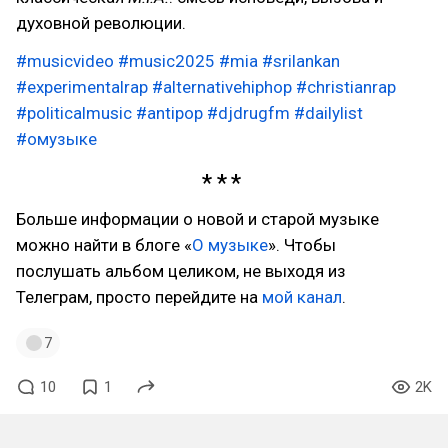
духовной революции.
#musicvideo
#music2025
#mia
#srilankan
#experimentalrap
#alternativehiphop
#christianrap
#politicalmusic
#antipop
#djdrugfm
#dailylist
#омузыке
Больше информации о новой и старой музыке
можно найти в блоге «
О музыке
». Чтобы
послушать альбом целиком, не выходя из
Телеграм, просто перейдите на
мой канал
.
7
10
1
2K