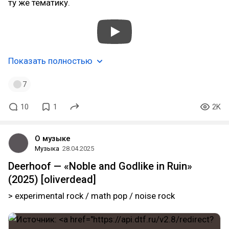
ту же тематику.
Показать полностью
7
10
1
2K
О музыке
Музыка
28.04.2025
Deerhoof — «Noble and Godlike in Ruin»
(2025) [oliverdead]
> experimental rock / math pop / noise rock