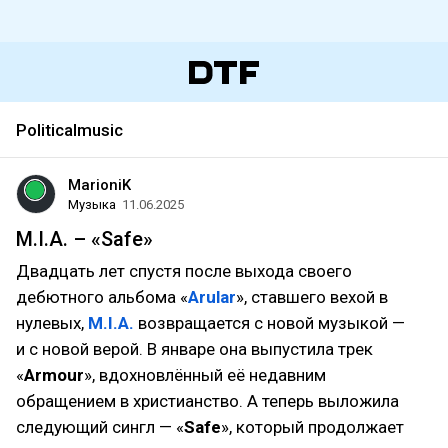
Politicalmusic
MarioniK
Музыка
11.06.2025
M.I.A. – «Safe»
Двадцать лет спустя после выхода своего
дебютного альбома «
Arular
», ставшего вехой в
нулевых,
M.I.A.
возвращается с новой музыкой —
и с новой верой. В январе она выпустила трек
«
Armour
», вдохновлённый её недавним
обращением в христианство. А теперь выложила
следующий сингл — «
Safe
», который продолжает