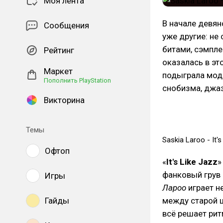
Моя лента
В начале девян
Сообщения
уже другие: не
битами, сэмпле
Рейтинг
оказалась в эт
Маркет
подыграла мод
Пополнить PlayStation
снобизма, джа
Викторина
Темы
Saskia Laroo - It's
Офтоп
«
It's Like Jazz
»
фанковый грув 
Игры
Лароо
играет н
Гайды
между старой ш
всё решает рит