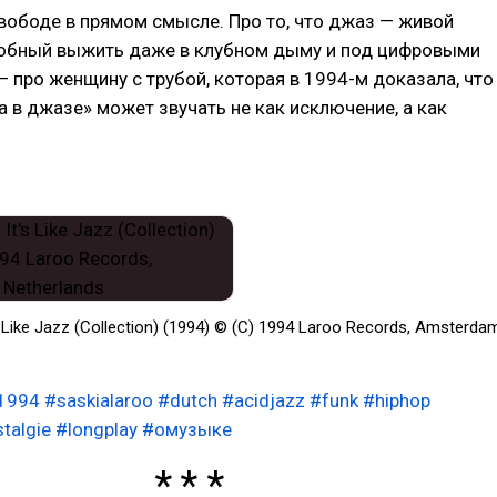
вободе в прямом смысле. Про то, что джаз — живой
собный выжить даже в клубном дыму и под цифровыми
— про женщину с трубой, которая в 1994-м доказала, что
 в джазе» может звучать не как исключение, а как
s Like Jazz (Collection) (1994) © (C) 1994 Laroo Records, Amsterda
1994
#saskialaroo
#dutch
#acidjazz
#funk
#hiphop
talgie
#longplay
#омузыке