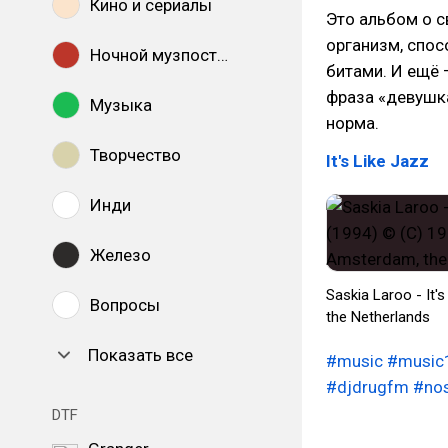
Кино и сериалы
Это альбом о с
организм, спо
Ночной музпостинг
битами. И ещё 
фраза «девушка
Музыка
норма.
Творчество
It's Like Jazz
Инди
Железо
Saskia Laroo - It'
Вопросы
the Netherlands
Показать все
#music
#music
#djdrugfm
#nos
DTF