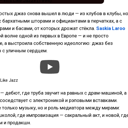
остых джаз снова вышел в люди — из клубов в клубы, н
 с бархатными шторами и официантами в перчатках, а с
рами и басами, от которых дрожат стёкла.
Saskia Laroo
ой волне одной из первых в Европе — и не просто
е, а выстроила собственную идеологию: джаз без
з с уличным сердцем.
 Like Jazz
 — дебют, где труба звучит на равных с драм-машиной, а
соседствует с электроникой и рэповыми вставками.
е только музыку, но и роль медиатора между мирами:
колой, где импровизация — сакральный акт, и новой, гд
м и продакшн.