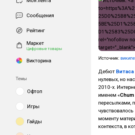
Моя лента
Сообщения
Рейтинг
Маркет
Цифровые товары
Источник:
викип
Викторина
Дебют
Витаса
Темы
нулевых, но на
2010-х. Интерн
Офтоп
именем «
Chum
пересылками, 
Игры
чувствовалось 
моменту матери
Гайды
контекста, в к