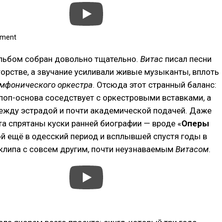
ement
альбом собран довольно тщательно.
Витас
писал песни
торстве, а звучание усиливали живые музыканты, вплоть
имфонического оркестра
. Отсюда этот странный баланс:
поп-основа соседствует с оркестровыми вставками, а
ежду эстрадой и почти академической подачей. Даже
та спрятаны куски ранней биографии — вроде «
Оперы
ой ещё в одесский период и всплывшей спустя годы в
клипа с совсем другим, почти неузнаваемым
Витасом
.