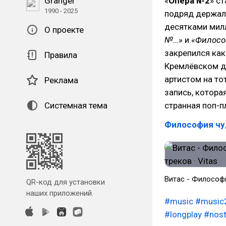
Granger
«
Опера №2
» с
1990 - 2025
подряд держалс
десятками мил
О проекте
№…»
и
«Филосо
закрепился как
Правила
Кремлёвском д
артистом на то
Реклама
запись, котора
Системная тема
странная поп-п
Философия чу
Витас - Философия
QR-код для установки
наших приложений.
#music
#music
#longplay
#nost