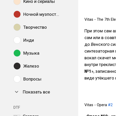
Кино и сериалы
Ночной музпостинг
Vitas - The 7th El
Творчество
При этом сам 
сам или в соав
Инди
до
Венского с
синтезаторная 
Музыка
вокал скачет м
внутри треклис
Железо
№1
», записанн
виде утёкшего 
Вопросы
Показать все
Vitas - Opera
#2
DTF