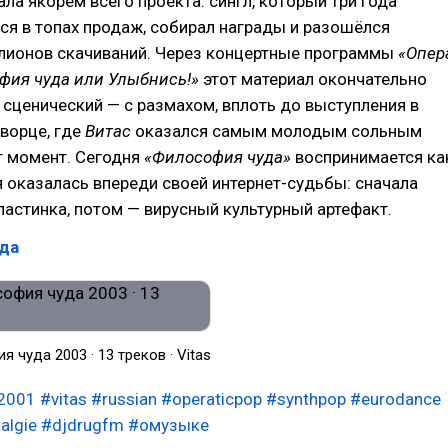
тала якорем всего проекта: сингл, который три года
я в топах продаж, собирал награды и разошёлся
лионов скачиваний. Через концертные программы
«Опер
фия чуда или Улыбнись!»
этот материал окончательно
 сценический — с размахом, вплоть до выступления в
ворце, где
Витас
оказался самым молодым сольным
т момент. Сегодня
«Философия чуда»
воспринимается ка
я оказалась впереди своей интернет-судьбы: сначала
ластинка, потом — вирусный культурный артефакт.
да
 чуда 2003 · 13 треков · Vitas
2001
#vitas
#russian
#operaticpop
#synthpop
#eurodance
algie
#djdrugfm
#омузыке