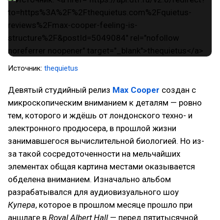
Источник:
thequietus
Девятый студийный релиз
Max Cooper
создан с
микроскопическим вниманием к деталям — ровно
тем, которого и ждёшь от лондонского техно- и
электронного продюсера, в прошлой жизни
занимавшегося вычислительной биологией. Но из-
за такой сосредоточенности на мельчайших
элементах общая картина местами оказывается
обделена вниманием. Изначально альбом
разрабатывался для аудиовизуального шоу
Купера
, которое в прошлом месяце прошло при
аншлаге в
Royal Albert Hall
— перед пятитысячной