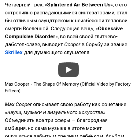
Четвёртый трек, «
Splintered Air Between Us
», с его
энтропийно распадающимися синтезаторами, стал
бы отличным саундтреком к неизбежной тепловой
смерти Вселенной. Следующая вещь, «
Obsessive
Compulsive Disorder
», во всей своей глитчево-
дабстеп-славе, выводит
Cooper
в борьбу за звание
Skrillex
для думающего слушателя.
Max Cooper - The Shape Of Memory (Official Video by Factory
Fifteen)
Max Cooper
описывает свою работу как сочетание
«науки, музыки и визуального искусства»
.
Объединить все три сферы — благородная
амбиция, но сама музыка в итоге может
ощущаться забытым средним ребёнком. Альбом