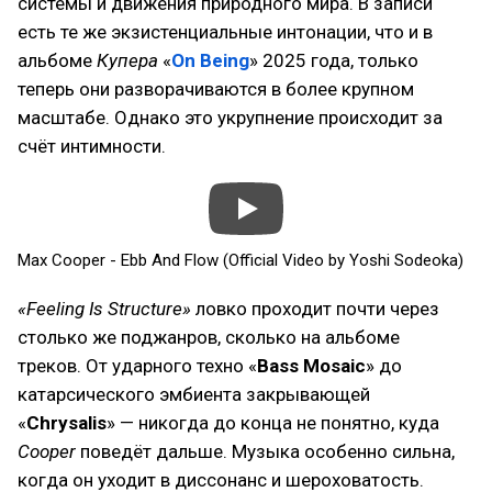
системы и движения природного мира. В записи
есть те же экзистенциальные интонации, что и в
альбоме
Купера
«
On Being
» 2025 года, только
теперь они разворачиваются в более крупном
масштабе. Однако это укрупнение происходит за
счёт интимности.
Max Cooper - Ebb And Flow (Official Video by Yoshi Sodeoka)
«Feeling Is Structure»
ловко проходит почти через
столько же поджанров, сколько на альбоме
треков. От ударного техно «
Bass Mosaic
» до
катарсического эмбиента закрывающей
«
Chrysalis
» — никогда до конца не понятно, куда
Cooper
поведёт дальше. Музыка особенно сильна,
когда он уходит в диссонанс и шероховатость.