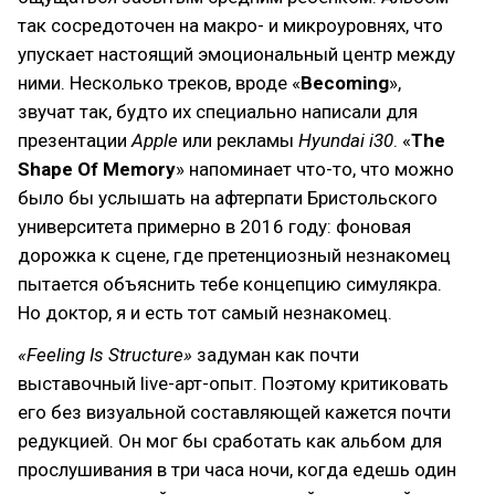
так сосредоточен на макро- и микроуровнях, что
упускает настоящий эмоциональный центр между
ними. Несколько треков, вроде «
Becoming
»,
звучат так, будто их специально написали для
презентации
Apple
или рекламы
Hyundai i30
. «
The
Shape Of Memory
» напоминает что-то, что можно
было бы услышать на афтерпати Бристольского
университета примерно в 2016 году: фоновая
дорожка к сцене, где претенциозный незнакомец
пытается объяснить тебе концепцию симулякра.
Но доктор, я и есть тот самый незнакомец.
«Feeling Is Structure»
задуман как почти
выставочный live-арт-опыт. Поэтому критиковать
его без визуальной составляющей кажется почти
редукцией. Он мог бы сработать как альбом для
прослушивания в три часа ночи, когда едешь один