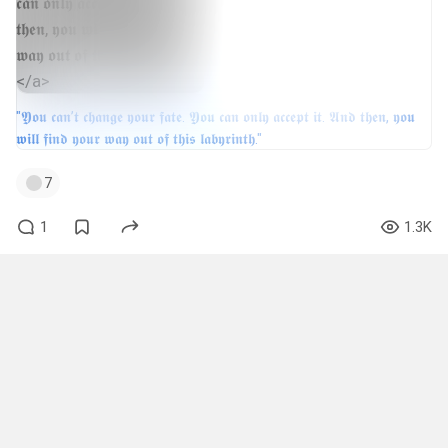
"𝖄𝖔𝖚 𝖈𝖆𝖓’𝖙 𝖈𝖍𝖆𝖓𝖌𝖊 𝖞𝖔𝖚𝖗 𝖋𝖆𝖙𝖊. 𝖄𝖔𝖚 𝖈𝖆𝖓 𝖔𝖓𝖑𝖞 𝖆𝖈𝖈𝖊𝖕𝖙 𝖎𝖙. 𝕬𝖓𝖉 𝖙𝖍𝖊𝖓, 𝖞𝖔𝖚
𝖜𝖎𝖑𝖑 𝖋𝖎𝖓𝖉 𝖞𝖔𝖚𝖗 𝖜𝖆𝖞 𝖔𝖚𝖙 𝖔𝖋 𝖙𝖍𝖎𝖘 𝖑𝖆𝖇𝖞𝖗𝖎𝖓𝖙𝖍."
7
1
1.3K