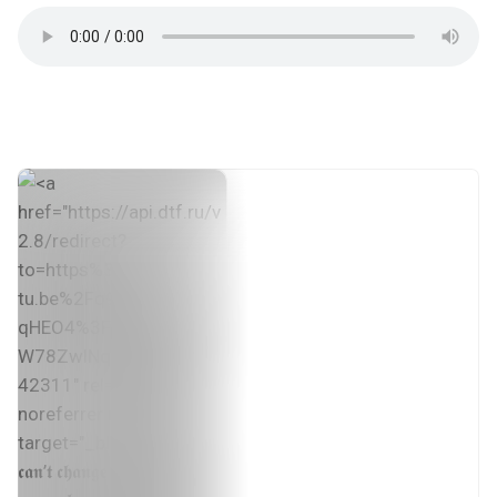
#hip_hop
#dark_plugg
#plugg
#sigilcore
#trap
#музпостинг
🧊💎