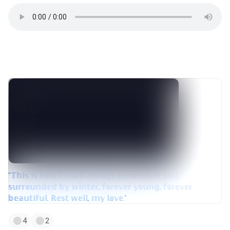
#hip_hop
#plugg
#trap
#cloud_rap
#музпостинг
*‧
🥶🧊…
"𝕋𝕙𝕚𝕤 𝕚𝕤 𝕙𝕠𝕨 𝕀 𝕤𝕙𝕒𝕝𝕝 𝕒𝕝𝕨𝕒𝕪𝕤 𝕣𝕖𝕞𝕖𝕞𝕓𝕖𝕣 𝕪𝕠𝕦:
𝕤𝕦𝕣𝕣𝕠𝕦𝕟𝕕𝕖𝕕 𝕓𝕪 𝕨𝕚𝕟𝕥𝕖𝕣, 𝕗𝕠𝕣𝕖𝕧𝕖𝕣 𝕪𝕠𝕦𝕟𝕘, 𝕗𝕠𝕣𝕖𝕧𝕖𝕣
𝕓𝕖𝕒𝕦𝕥𝕚𝕗𝕦𝕝. ℝ𝕖𝕤𝕥 𝕨𝕖𝕝𝕝, 𝕞𝕪 𝕝𝕠𝕧𝕖."
4
2