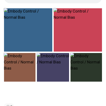
#ebm
#electronicbodymusic
#80sstyle
#newbeat
#atlanta
#newyork