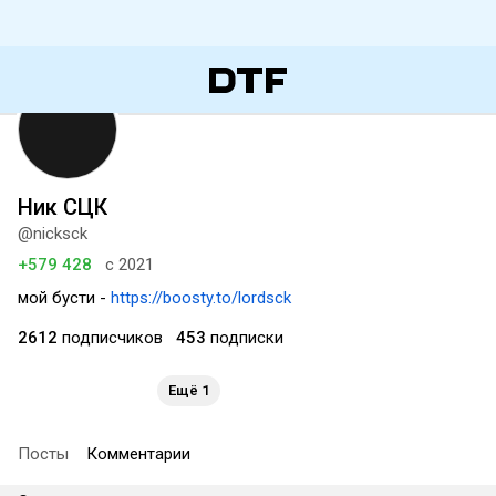
Ник СЦК
@nicksck
+579 428
с 2021
мой бусти -
https://boosty.to/lordsck
2612
подписчиков
453
подписки
Ещё 1
Посты
Комментарии