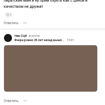
пиратские манги ну прям охуеть как с ценой и
качеством не дружат
1
Ответить
Ник СЦК
в посте
Вчера ровно 25 лет назад вышла первая глава (Death & Strawberry) манги Bleach в составе Weekly Shōnen Jump 36-37 (2001 год)
15:31
Ответить