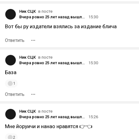
Ник СЦК
в посте
Вчера ровно 25 лет назад вышла первая глава (Death & Strawberry) манги Bleach в составе Weekly Shōnen Jump 36-37 (2001 год)
15:30
Вот бы ру издатели взялись за издание блича
Ответить
Ник СЦК
в посте
Вчера ровно 25 лет назад вышла первая глава (Death & Strawberry) манги Bleach в составе Weekly Shōnen Jump 36-37 (2001 год)
15:30
База
1
Ответить
Ник СЦК
в посте
Вчера ровно 25 лет назад вышла первая глава (Death & Strawberry) манги Bleach в составе Weekly Shōnen Jump 36-37 (2001 год)
15:26
Мне йоруичи и нанао нравятся 👉👈
2