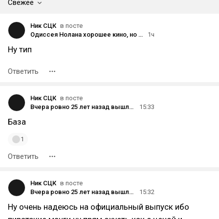
Свежее
Ник СЦК
в посте
Одиссея Нолана хорошее кино, но как и несколько последних фильмов режиссёра - и на один разок
1ч
Ну тип
Ответить
Ник СЦК
в посте
Вчера ровно 25 лет назад вышла первая глава (Death & Strawberry) манги Bleach в составе Weekly Shōnen Jump 36-37 (2001 год)
15:33
База
1
Ответить
Ник СЦК
в посте
Вчера ровно 25 лет назад вышла первая глава (Death & Strawberry) манги Bleach в составе Weekly Shōnen Jump 36-37 (2001 год)
15:32
Ну очень надеюсь на официальный выпуск ибо