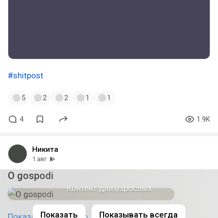
#shitpost
5
2
2
1
1
4
1.9K
Никита
1 авг
O gospodi
Контент для взрослых
Показать
Показывать всегда
Показать полностью