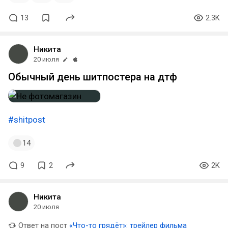
13
2.3K
Никита
20 июля
Обычный день шитпостера на дтф
#shitpost
14
9
2
2K
Никита
20 июля
Ответ на пост
«Что-то грядёт»: трейлер фильма