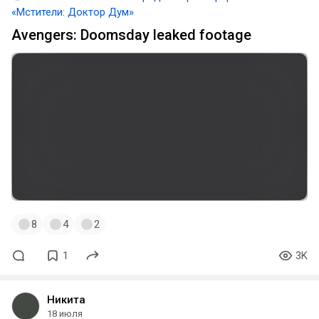
«Мстители: Доктор Дум»
Avengers: Doomsday leaked footage
8
4
2
1
3K
Никита
18 июля