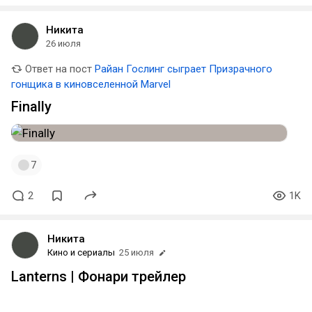
Никита
26 июля
Ответ на пост
Райан Гослинг сыграет Призрачного
гонщика в киновселенной Marvel
Finally
7
2
1K
Никита
Кино и сериалы
25 июля
Lanterns | Фонари трейлер
В новом трейлере показали Охотника и Синестро