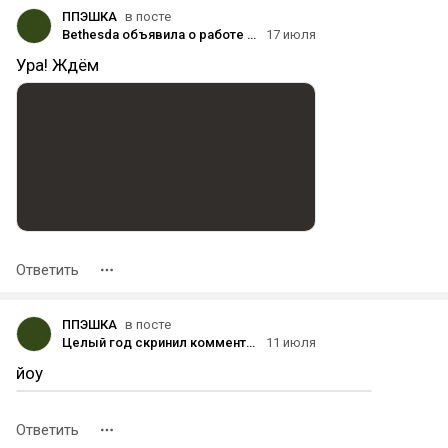
ППЭШКА
в посте
Bethesda объявила о работе над Fallout 5, а также ремастерами Fallout 3 и New Vegas
17 июля
Ура! Ждём
Ответить
ППЭШКА
в посте
Целый год скринил комменты для no context. Мега-подборка.
11 июля
йоу
Ответить