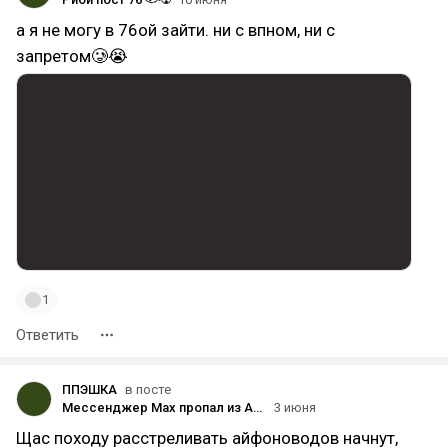
а я не могу в 76ой зайти. ни с впном, ни с
запретом🥲😭
1
Ответить
ППЭШКА
в посте
Мессенджер Max пропал из App Store
3 июня
Щас походу расстреливать айфоноводов начнут,