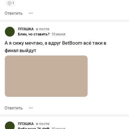
1
Ответить
ППЭШКА
в посте
Блин, чо ставить?
10 июня
А я сижу мечтаю, а вдруг BetBoom всё таки в
финал выйдут
Ответить
ППЭШКА
в посте
Риби пост 76 🐟☢️
10 июня