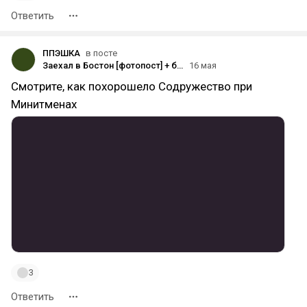
Ответить
ППЭШКА
в посте
Заехал в Бостон [фотопост] + бонус и слезы выжившего.
16 мая
Смотрите, как похорошело Содружество при
Минитменах
3
Ответить