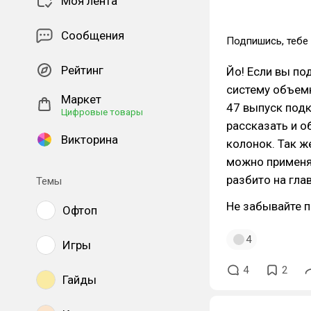
Моя лента
Сообщения
Подпишись, тебе 
Рейтинг
Йо! Если вы по
систему объемн
Маркет
47 выпуск подк
Цифровые товары
рассказать и о
Викторина
колонок. Так ж
можно применят
разбито на гла
Темы
Не забывайте п
Офтоп
4
Игры
4
2
Гайды